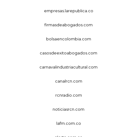
empresas.larepublica.co
firmasdeabogados.com
bolsaencolombia.com
casosdeexitoabogados.com
carnavalindustriacultural.com
canalrcn.com
rcnradio.com
noticiasrcn.com
lafm.com.co