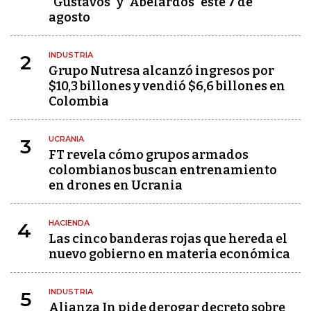
"Gustavos" y "Abelardos" este 7 de
agosto
INDUSTRIA
2
Grupo Nutresa alcanzó ingresos por
$10,3 billones y vendió $6,6 billones en
Colombia
UCRANIA
3
FT revela cómo grupos armados
colombianos buscan entrenamiento
en drones en Ucrania
HACIENDA
4
Las cinco banderas rojas que hereda el
nuevo gobierno en materia económica
INDUSTRIA
5
Alianza In pide derogar decreto sobre