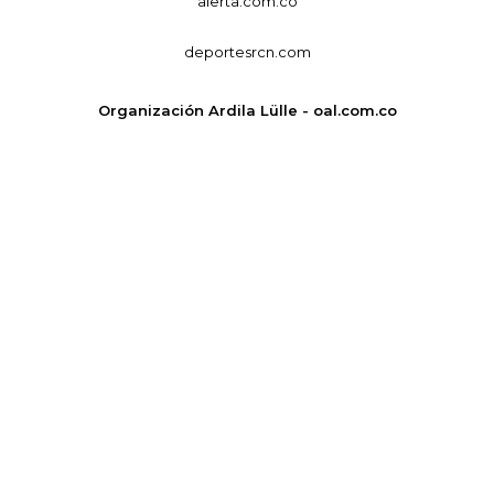
alerta.com.co
deportesrcn.com
Organización Ardila Lülle - oal.com.co