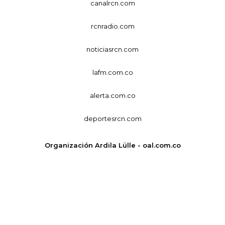
canalrcn.com
rcnradio.com
noticiasrcn.com
lafm.com.co
alerta.com.co
deportesrcn.com
Organización Ardila Lülle - oal.com.co