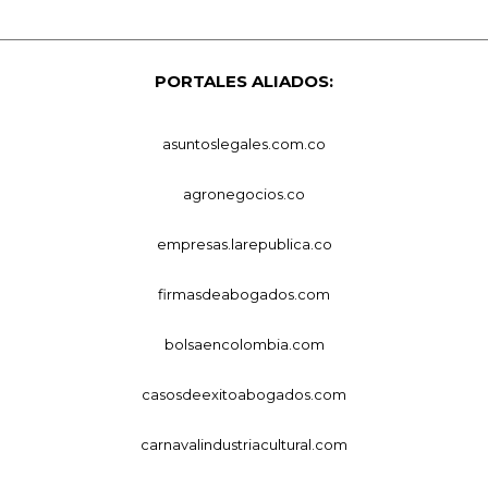
PORTALES ALIADOS:
asuntoslegales.com.co
agronegocios.co
empresas.larepublica.co
firmasdeabogados.com
bolsaencolombia.com
casosdeexitoabogados.com
carnavalindustriacultural.com