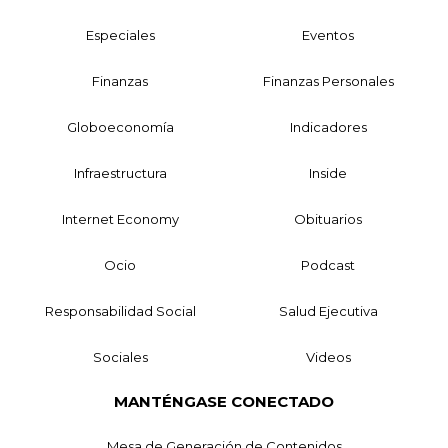
Especiales
Eventos
Finanzas
Finanzas Personales
Globoeconomía
Indicadores
Infraestructura
Inside
Internet Economy
Obituarios
Ocio
Podcast
Responsabilidad Social
Salud Ejecutiva
Sociales
Videos
MANTÉNGASE CONECTADO
Mesa de Generación de Contenidos