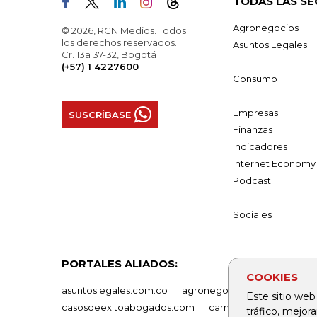
TODAS LAS SE
Agronegocios
© 2026, RCN Medios. Todos
los derechos reservados.
Asuntos Legales
Cr. 13a 37-32, Bogotá
(+57) 1 4227600
Consumo
Empresas
SUSCRÍBASE
Finanzas
Indicadores
Internet Economy
Podcast
Sociales
PORTALES ALIADOS:
COOKIES
asuntoslegales.com.co
agronegocios.co
empresas
Este sitio web
casosdeexitoabogados.com
carnavalindustriacultur
tráfico, mejor