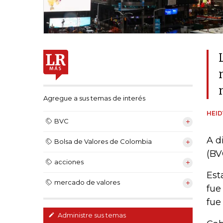
Agregue a sus temas de interés
HEI
BVC
A d
Bolsa de Valores de Colombia
(BV
acciones
Est
mercado de valores
fue
fue
Administre sus temas