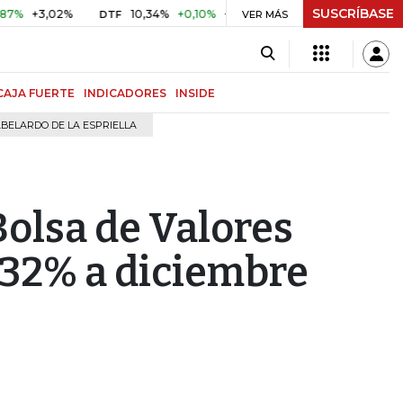
SUSCRÍBASE
3,02%
10,34%
+0,10%
+0,98%
$ 417,01
+$ 0,05
+0,
DTF
VER MÁS
UVR
CAJA FUERTE
INDICADORES
INSIDE
BELARDO DE LA ESPRIELLA
Bolsa de Valores
 32% a diciembre