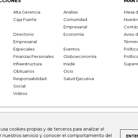
CCIONES
MANT
Alta Gerencia
Análisis
Mesa d
Caja Fuerte
Comunidad
Nuestr
Empresarial
Contác
Directorio
Economía
Aviso 
Empresarial
Términ
Especiales
Eventos
Políti
Finanzas Personales
Globoeconomía
Polític
Infraestructura
Inside
Superi
Obituarios
Ocio
Responsabilidad
Salud Ejecutiva
Social
Videos
.larepublica.co
firmasdeabogados.com
bolsaencolombia.com
 usa cookies propias y de terceros para analizar el
al.com
canalrcn.com
rcnradio.com
noticiasrcn.com
lafm.c
ar nuestros servicio y conocer el comportamiento del
ENTE