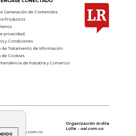
ÉNGASE CONECTADO
e Generación de Contenidos
os Productos
tenos
de privacidad
os y Condiciones
ca de Tratamiento de Información
a de Cookies
ntendencia de Industria y Comercio
Organización Ardila
Lülle - oal.com.co
om.co
alerta.com.co
NDIDO