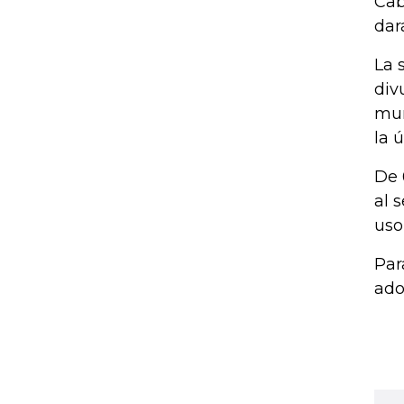
Cab
dar
La 
div
mun
la 
De 
al 
uso
Par
ado