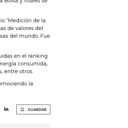
Bolsa y filiales se
io “Medición de la
sas de valores del
lsas del mundo. Fue
uidas en el ranking
 energía consumida,
, entre otros.
romoviendo la
GUARDAR