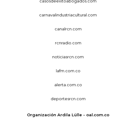
casosdeexitoabogados.com
carnavalindustriacultural.com
canalrcn.com
rcnradio.com
noticiasrcn.com
lafm.com.co
alerta.com.co
deportesrcn.com
Organización Ardila Lülle - oal.com.co