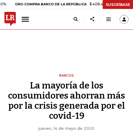
$ 408.498,97
+$ 8.753,81
+2,1
ORO COMPRA BANCO DE LA REPÚBLICA
SUSCRÍBASE
BANCOS
La mayoría de los
consumidores ahorran más
por la crisis generada por el
covid-19
jueves, 14 de mayo de 2020