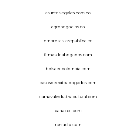
asuntoslegales.com.co
agronegocios.co
empresas.larepublica.co
firmasdeabogados.com
bolsaencolombia.com
casosdeexitoabogados.com
carnavalindustriacultural.com
canalrcn.com
rcnradio.com