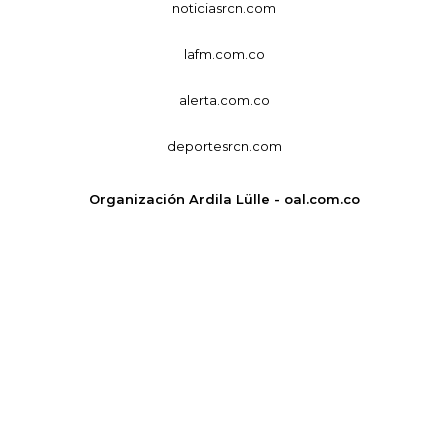
noticiasrcn.com
lafm.com.co
alerta.com.co
deportesrcn.com
Organización Ardila Lülle - oal.com.co