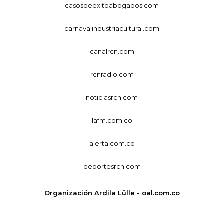
casosdeexitoabogados.com
carnavalindustriacultural.com
canalrcn.com
rcnradio.com
noticiasrcn.com
lafm.com.co
alerta.com.co
deportesrcn.com
Organización Ardila Lülle - oal.com.co