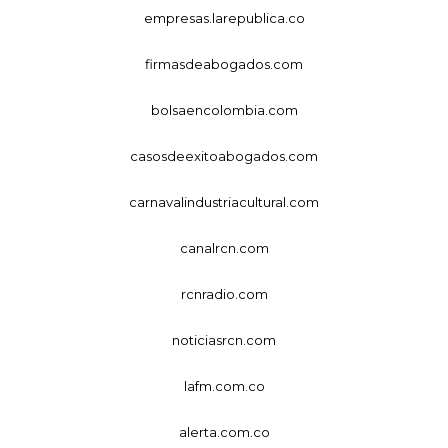
empresas.larepublica.co
firmasdeabogados.com
bolsaencolombia.com
casosdeexitoabogados.com
carnavalindustriacultural.com
canalrcn.com
rcnradio.com
noticiasrcn.com
lafm.com.co
alerta.com.co