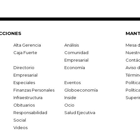
CCIONES
MANT
Alta Gerencia
Análisis
Mesa d
Caja Fuerte
Comunidad
Nuestr
Empresarial
Contác
Directorio
Economía
Aviso 
Empresarial
Términ
Especiales
Eventos
Políti
Finanzas Personales
Globoeconomía
Polític
Infraestructura
Inside
Superi
Obituarios
Ocio
Responsabilidad
Salud Ejecutiva
Social
Videos