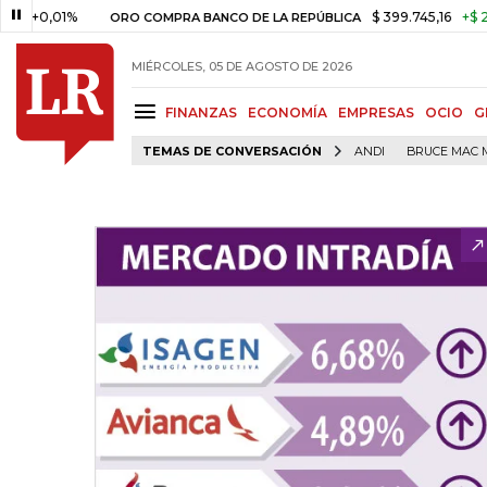
+0,01%
$ 399.745,16
+$ 2.295,
ORO COMPRA BANCO DE LA REPÚBLICA
MIÉRCOLES, 05 DE AGOSTO DE 2026
FINANZAS
ECONOMÍA
EMPRESAS
OCIO
G
TEMAS DE CONVERSACIÓN
ANDI
BRUCE MAC 