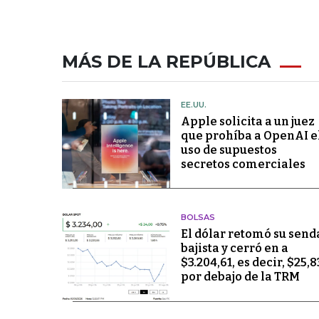
MÁS DE LA REPÚBLICA
EE.UU.
Apple solicita a un juez
que prohíba a OpenAI e
uso de supuestos
secretos comerciales
BOLSAS
El dólar retomó su send
bajista y cerró en a
$3.204,61, es decir, $25,8
por debajo de la TRM