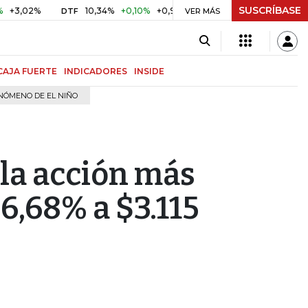
SUSCRÍBASE
,02%
10,34%
+0,10%
+0,98%
$ 416,81
+$ 0,05
+0,01
DTF
UVR
VER MÁS
CAJA FUERTE
INDICADORES
INSIDE
NÓMENO DE EL NIÑO
 la acción más
 6,68% a $3.115