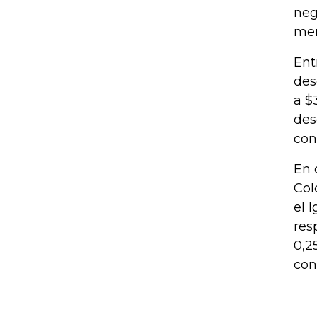
neg
mer
Ent
des
a $
des
con
En 
Col
el 
res
0,2
con