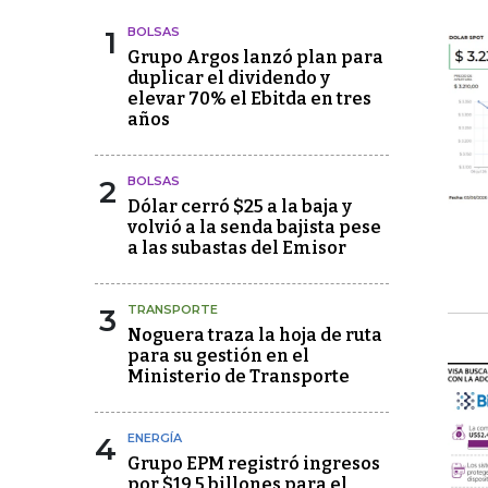
1
BOLSAS
Grupo Argos lanzó plan para
duplicar el dividendo y
elevar 70% el Ebitda en tres
años
2
BOLSAS
Dólar cerró $25 a la baja y
volvió a la senda bajista pese
a las subastas del Emisor
3
TRANSPORTE
Noguera traza la hoja de ruta
para su gestión en el
Ministerio de Transporte
4
ENERGÍA
Grupo EPM registró ingresos
por $19,5 billones para el