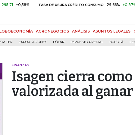
71
+0,58%
29,66%
+0,87%
+3
TASA DE USURA CRÉDITO CONSUMO
LOBOECONOMÍA
AGRONEGOCIOS
ANÁLISIS
ASUNTOS LEGALES
MASTER
EXPORTACIONES
DÓLAR
IMPUESTO PREDIAL
BOGOTÁ
FE
FINANZAS
Isagen cierra como
valorizada al ganar