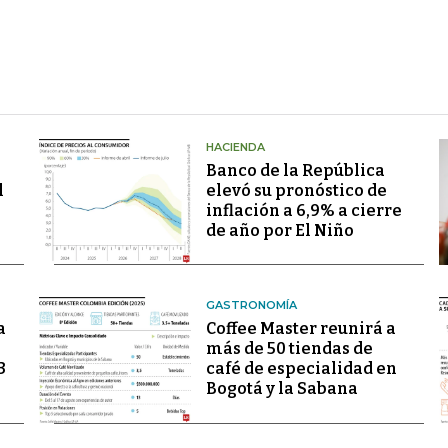
HACIENDA
Banco de la República
l
elevó su pronóstico de
inflación a 6,9% a cierre
de año por El Niño
GASTRONOMÍA
a
Coffee Master reunirá a
más de 50 tiendas de
3
café de especialidad en
Bogotá y la Sabana