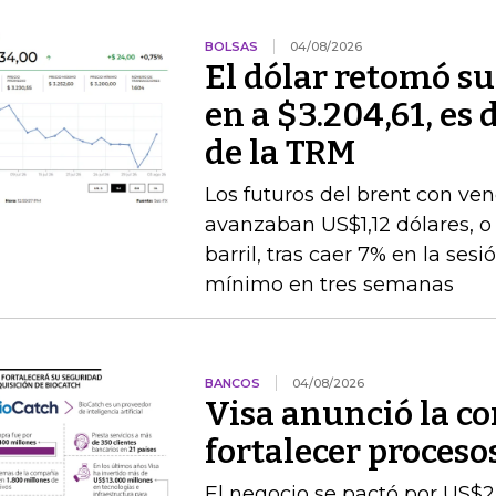
BOLSAS
04/08/2026
El dólar retomó su
en a $3.204,61, es 
de la TRM
Los futuros del brent con v
avanzaban US$1,12 dólares, o 
barril, tras caer 7% en la ses
mínimo en tres semanas
BANCOS
04/08/2026
Visa anunció la c
fortalecer proceso
El negocio se pactó por US$2