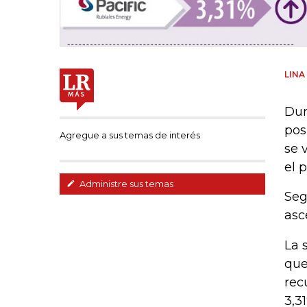
LINA
Dur
pos
Agregue a sus temas de interés
se 
el 
Administre sus temas
Seg
asc
La 
que
rec
3,3