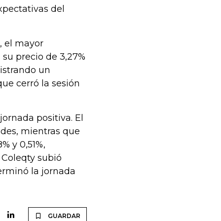
xpectativas del
, el mayor
 su precio de 3,27%
istrando un
ue cerró la sesión
jornada positiva. El
ades, mientras que
8% y 0,51%,
l Coleqty subió
terminó la jornada
GUARDAR