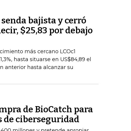
 senda bajista y cerró
decir, $25,83 por debajo
encimiento más cercano LCOc1
1,3%, hasta situarse en US$84,89 el
ión anterior hasta alcanzar su
ompra de BioCatch para
s de ciberseguridad
.400 millones y pretende apropiar