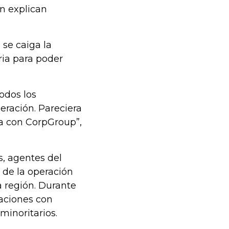
ún explican
se caiga la
ria para poder
odos los
eración. Pareciera
ra con CorpGroup”,
as, agentes del
 de la operación
a región. Durante
saciones con
minoritarios.