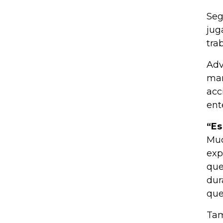
Seg
jug
tra
Adv
man
acc
ent
“Es
Muc
exp
que
dur
que
Tam