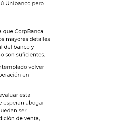
aú Unibanco pero
ra que CorpBanca
os mayores detalles
l del banco y
o son suficientes.
ontemplado volver
operación en
evaluar esta
e esperan abogar
puedan ser
dición de venta,