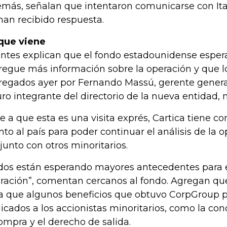
más, señalan que intentaron comunicarse con It
han recibido respuesta.
que viene
ntes explican que el fondo estadounidense espe
regue más información sobre la operación y que l
regados ayer por Fernando Massú, gerente genera
uro integrante del directorio de la nueva entidad, n
e a que esta es una visita exprés, Cartica tiene c
nto al país para poder continuar el análisis de la 
junto con otros minoritarios.
dos están esperando mayores antecedentes para 
ración”, comentan cercanos al fondo. Agregan qu
a que algunos beneficios que obtuvo CorpGroup 
licados a los accionistas minoritarios, como la con
ompra y el derecho de salida.