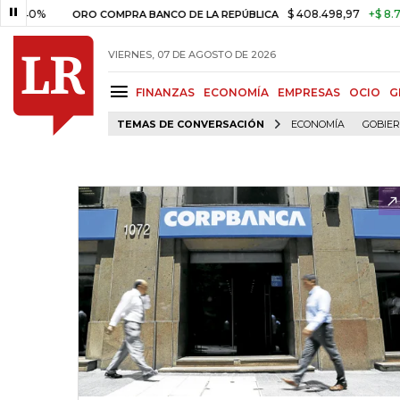
0%
$ 408.498,97
+$ 8.753,81
ORO COMPRA BANCO DE LA REPÚBLICA
VIERNES, 07 DE AGOSTO DE 2026
FINANZAS
ECONOMÍA
EMPRESAS
OCIO
G
TEMAS DE CONVERSACIÓN
ECONOMÍA
GOBIE