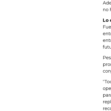
Ade
no 
Lo 
Fue
ent
ent
fut
Pes
pro
con
“To
ope
par
rep
rec