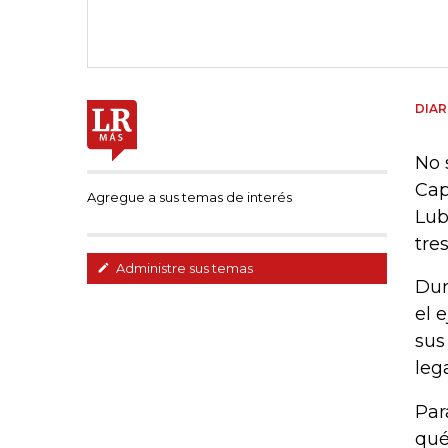
DIAR
No 
Cap
Agregue a sus temas de interés
Lub
tre
Administre sus temas
Dur
el 
sus
leg
Par
qué