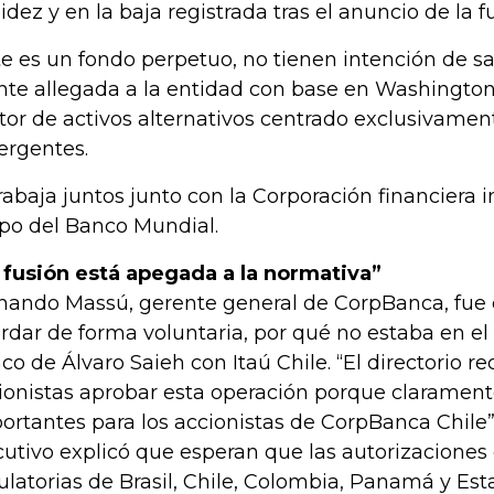
uidez y en la baja registrada tras el anuncio de la f
te es un fondo perpetuo, no tienen intención de sal
nte allegada a la entidad con base en Washington.
tor de activos alternativos centrado exclusivame
rgentes.
trabaja juntos junto con la Corporación financiera 
po del Banco Mundial.
 fusión está apegada a la normativa”
nando Massú, gerente general de CorpBanca, fue cl
rdar de forma voluntaria, por qué no estaba en el 
co de Álvaro Saieh con Itaú Chile. “El directorio r
ionistas aprobar esta operación porque clarament
ortantes para los accionistas de CorpBanca Chile”,
cutivo explicó que esperan que las autorizaciones
ulatorias de Brasil, Chile, Colombia, Panamá y Est