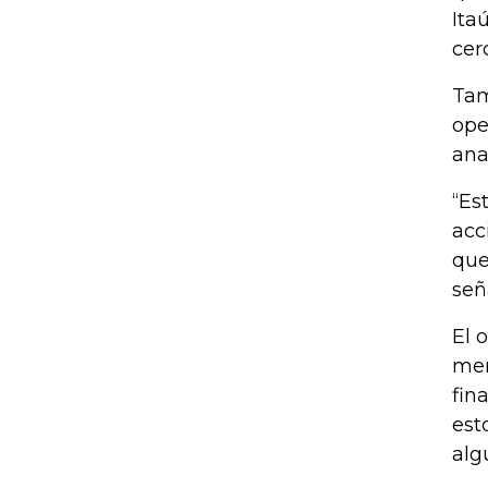
Ita
cer
Tam
ope
anal
“Es
acc
que
señ
El 
mer
fin
est
alg