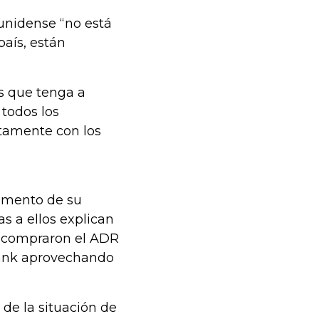
unidense “no está
país, están
s que tenga a
 todos los
ntamente con los
aumento de su
s a ellos explican
o compraron el ADR
Bank aprovechando
de la situación de