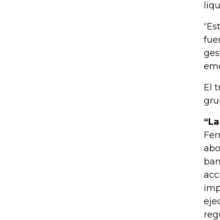
liq
“Es
fue
ges
eme
El 
gru
“La
Fer
abo
ban
acc
imp
eje
reg