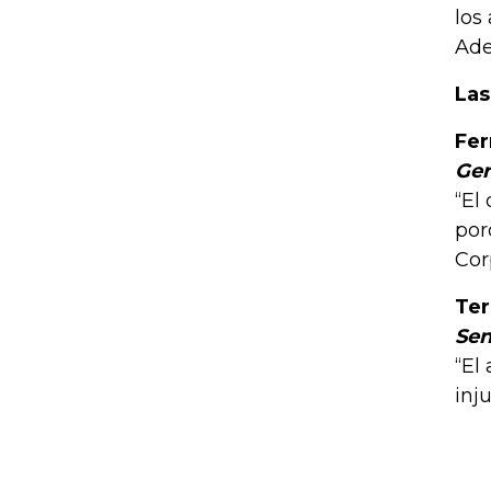
los
Ade
Las
Fe
Ger
“El
por
Cor
Ter
Sen
“El
inj