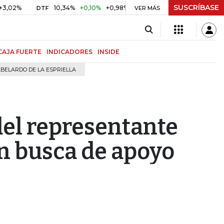
SUSCRÍBASE
%
10,34%
+0,10%
+0,98%
$ 416,91
+$ 0,05
+0,01%
DTF
UVR
VER MÁS
CAJA FUERTE
INDICADORES
INSIDE
BELARDO DE LA ESPRIELLA
del representante
en busca de apoyo