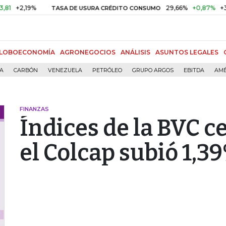
2,19%
29,66%
+0,87%
+3,02%
TASA DE USURA CRÉDITO CONSUMO
LOBOECONOMÍA
AGRONEGOCIOS
ANÁLISIS
ASUNTOS LEGALES
ÍA
CARBÓN
VENEZUELA
PETRÓLEO
GRUPO ARGOS
EBITDA
AMÉ
FINANZAS
Índices de la BVC c
el Colcap subió 1,3