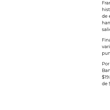
Fra
his
de 
han
sal
Fin
var
pun
Por
Ban
$19
de 