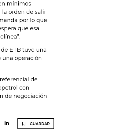
 en mínimos
la orden de salir
emanda por lo que
 espera que esa
olínea”.
o de ETB tuvo una
e una operación
Preferencial de
opetrol con
en de negociación
GUARDAR