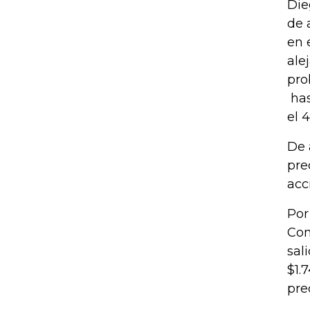
Die
de 
en 
ale
pro
has
el 
De 
pre
acc
Por
Con
sal
$1.
pre