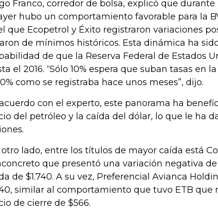
go Franco, corredor de bolsa, explicó que durante 
ayer hubo un comportamiento favorable para la B
el que Ecopetrol y Éxito registraron variaciones po
jaron de mínimos históricos. Esta dinámica ha sid
babilidad de que la Reserva Federal de Estados Un
ta el 2016. “Sólo 10% espera que suban tasas en l
40% como se registraba hace unos meses”, dijo.
acuerdo con el experto, este panorama ha benefic
cio del petróleo y la caída del dólar, lo que le ha d
iones.
 otro lado, entre los títulos de mayor caída está C
concreto que presentó una variación negativa de 
ida de $1.740. A su vez, Preferencial Avianca Holdi
740, similar al comportamiento que tuvo ETB que r
cio de cierre de $566.