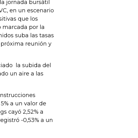
la jornada bursátil
VC, en un escenario
sitivas que los
o marcada por la
idos suba las tasas
a próxima reunión y
iado la subida del
ado un aire a las
onstrucciones
5% a un valor de
ngs cayó 2,52% a
egistró -0,53% a un