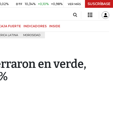
SUSCRÍBASE
10,34%
+0,10%
+0,98%
$ 416,86
+$ 0,05
+0,01%
DTF
UVR
VER MÁS
CAJA FUERTE
INDICADORES
INSIDE
RICA LATINA
MOROSIDAD
erraron en verde,
9%