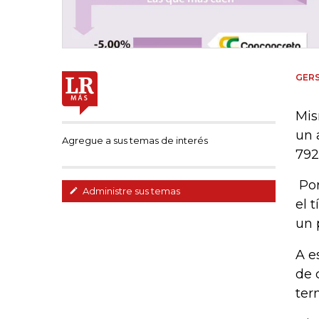
GER
Mis
un 
Agregue a sus temas de interés
792
Por
Administre sus temas
el 
un 
A e
de 
ter