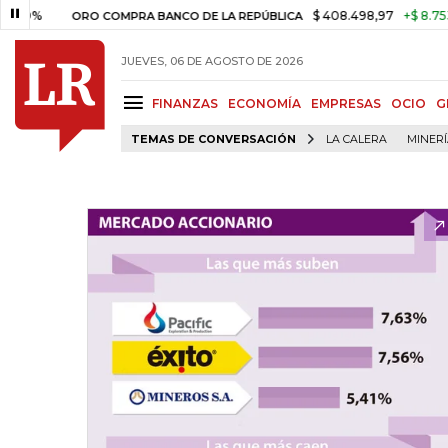
%
$ 408.498,97
+$ 8.753,81
+
ORO COMPRA BANCO DE LA REPÚBLICA
JUEVES, 06 DE AGOSTO DE 2026
FINANZAS
ECONOMÍA
EMPRESAS
OCIO
G
TEMAS DE CONVERSACIÓN
LA CALERA
MINER