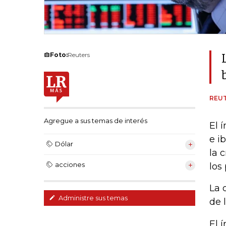
Foto:
Reuters
REU
Agregue a sus temas de interés
El 
e i
Dólar
la 
acciones
los
La 
Administre sus temas
de 
El 