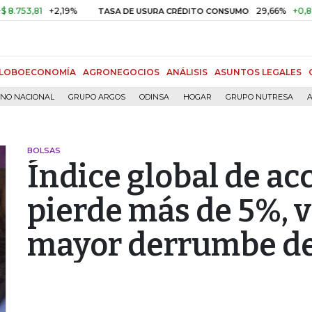
3,81
+2,19%
29,66%
+0,87%
+
TASA DE USURA CRÉDITO CONSUMO
LOBOECONOMÍA
AGRONEGOCIOS
ANÁLISIS
ASUNTOS LEGALES
RNO NACIONAL
GRUPO ARGOS
ODINSA
HOGAR
GRUPO NUTRESA
A
BOLSAS
Índice global de a
pierde más de 5%, 
mayor derrumbe d