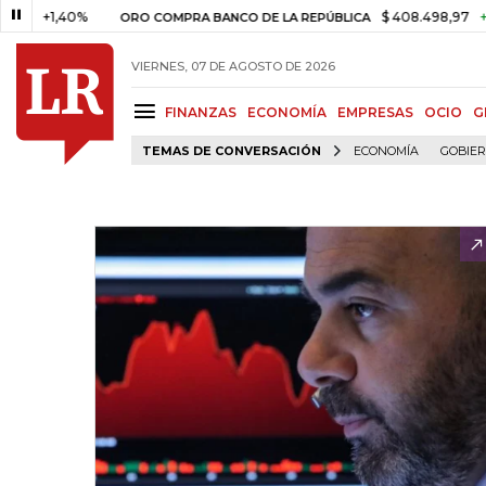
+1,40%
$ 408.498,97
+$ 8.75
ORO COMPRA BANCO DE LA REPÚBLICA
VIERNES, 07 DE AGOSTO DE 2026
FINANZAS
ECONOMÍA
EMPRESAS
OCIO
G
TEMAS DE CONVERSACIÓN
ECONOMÍA
GOBIE