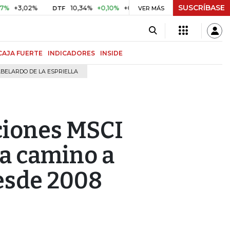
SUSCRÍBASE
3,02%
10,34%
+0,10%
+0,98%
$ 416,91
+$ 0,05
+0,0
DTF
VER MÁS
UVR
CAJA FUERTE
INDICADORES
INSIDE
BELARDO DE LA ESPRIELLA
cciones MSCI
va camino a
esde 2008