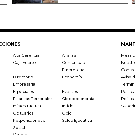
CCIONES
MANT
Alta Gerencia
Análisis
Mesa d
Caja Fuerte
Comunidad
Nuestr
Empresarial
Contác
Directorio
Economía
Aviso 
Empresarial
Términ
Especiales
Eventos
Políti
Finanzas Personales
Globoeconomía
Polític
Infraestructura
Inside
Superi
Obituarios
Ocio
Responsabilidad
Salud Ejecutiva
Social
Videos