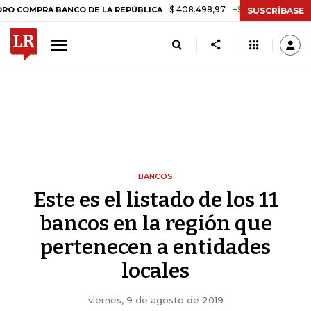
$ 408.498,97
+$ 8.753,81
+2,19%
RA BANCO DE LA REPÚBLICA
TA
SUSCRÍBASE
BANCOS
Este es el listado de los 11
bancos en la región que
pertenecen a entidades
locales
viernes, 9 de agosto de 2019