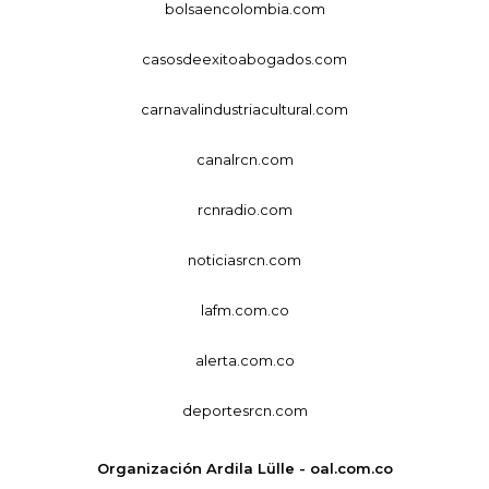
bolsaencolombia.com
casosdeexitoabogados.com
carnavalindustriacultural.com
canalrcn.com
rcnradio.com
noticiasrcn.com
lafm.com.co
alerta.com.co
deportesrcn.com
Organización Ardila Lülle - oal.com.co