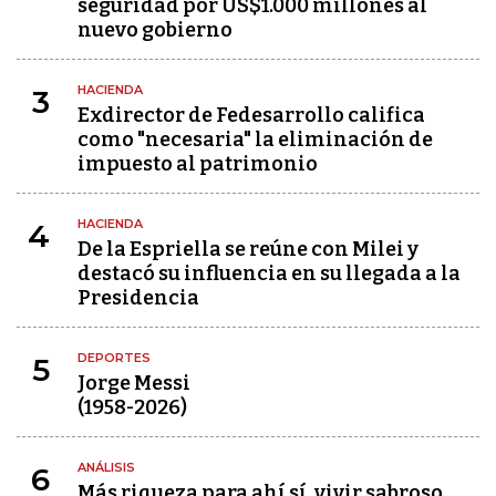
seguridad por US$1.000 millones al
nuevo gobierno
HACIENDA
3
Exdirector de Fedesarrollo califica
como "necesaria" la eliminación de
impuesto al patrimonio
HACIENDA
4
De la Espriella se reúne con Milei y
destacó su influencia en su llegada a la
Presidencia
DEPORTES
5
Jorge Messi
(1958-2026)
ANÁLISIS
6
Más riqueza para ahí sí, vivir sabroso