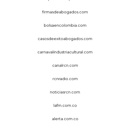
firmasdeabogados.com
bolsaencolombia.com
casosdeexitoabogados.com
carnavalindustriacultural.com
canalrcn.com
rcnradio.com
noticiasrcn.com
lafm.com.co
alerta.com.co