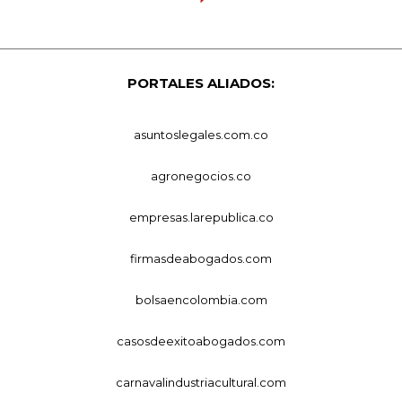
PORTALES ALIADOS:
asuntoslegales.com.co
agronegocios.co
empresas.larepublica.co
firmasdeabogados.com
bolsaencolombia.com
casosdeexitoabogados.com
carnavalindustriacultural.com