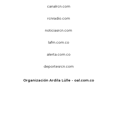
canalrcn.com
rcnradio.com
noticiasrcn.com
lafm.com.co
alerta.com.co
deportesrcn.com
Organización Ardila Lülle - oal.com.co