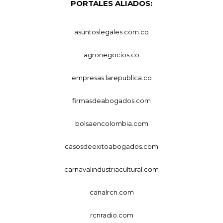
PORTALES ALIADOS:
asuntoslegales.com.co
agronegocios.co
empresas.larepublica.co
firmasdeabogados.com
bolsaencolombia.com
casosdeexitoabogados.com
carnavalindustriacultural.com
canalrcn.com
rcnradio.com