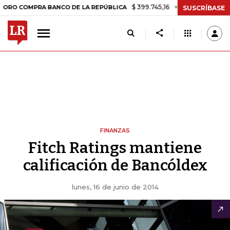
$ 399.745,16
+$ 2.295,71
+0,58%
OMPRA BANCO DE LA REPÚBLICA
SUSCRÍBASE
FINANZAS
Fitch Ratings mantiene
calificación de Bancóldex
lunes, 16 de junio de 2014