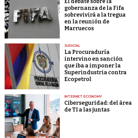
El debate sobre la
gobernanza de la Fifa
sobrevivirá a la tregua
en la reunión de
Marruecos
JUDICIAL
La Procuraduría
intervino en sanción
que iba a imponer la
Superindustria contra
Ecopetrol
INTERNET ECONOMY
Ciberseguridad: del área
de TI a las juntas