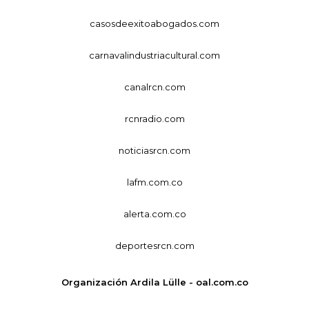
casosdeexitoabogados.com
carnavalindustriacultural.com
canalrcn.com
rcnradio.com
noticiasrcn.com
lafm.com.co
alerta.com.co
deportesrcn.com
Organización Ardila Lülle - oal.com.co