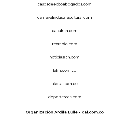
casosdeexitoabogados.com
carnavalindustriacultural.com
canalrcn.com
rcnradio.com
noticiasrcn.com
lafm.com.co
alerta.com.co
deportesrcn.com
Organización Ardila Lülle - oal.com.co