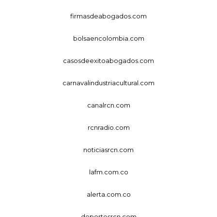
firmasdeabogados.com
bolsaencolombia.com
casosdeexitoabogados.com
carnavalindustriacultural.com
canalrcn.com
rcnradio.com
noticiasrcn.com
lafm.com.co
alerta.com.co
deportesrcn.com