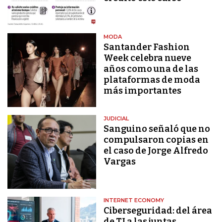
MODA
Santander Fashion
Week celebra nueve
años como una de las
plataformas de moda
más importantes
JUDICIAL
Sanguino señaló que no
compulsaron copias en
el caso de Jorge Alfredo
Vargas
INTERNET ECONOMY
Ciberseguridad: del área
de TI a las juntas