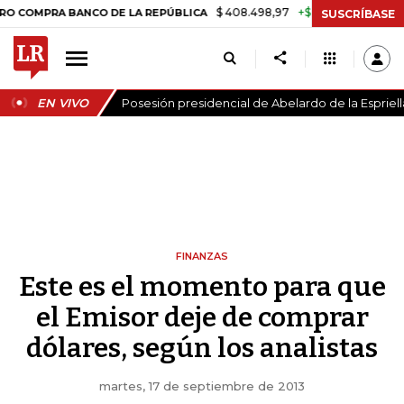
$ 408.498,97
+$ 8.753,81
+2,19%
RA BANCO DE LA REPÚBLICA
TAS
SUSCRÍBASE
EN VIVO
Posesión presidencial de Abelardo de la Espriell
FINANZAS
Este es el momento para que
el Emisor deje de comprar
dólares, según los analistas
martes, 17 de septiembre de 2013