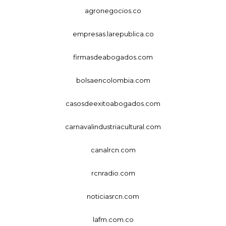
agronegocios.co
empresas.larepublica.co
firmasdeabogados.com
bolsaencolombia.com
casosdeexitoabogados.com
carnavalindustriacultural.com
canalrcn.com
rcnradio.com
noticiasrcn.com
lafm.com.co