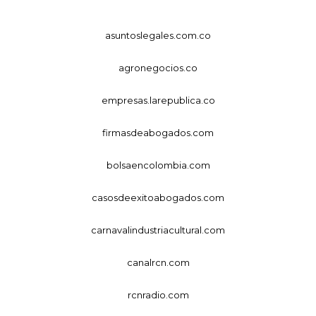
asuntoslegales.com.co
agronegocios.co
empresas.larepublica.co
firmasdeabogados.com
bolsaencolombia.com
casosdeexitoabogados.com
carnavalindustriacultural.com
canalrcn.com
rcnradio.com