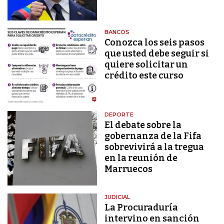
BANCOS
Conozca los seis pasos
que usted debe seguir si
quiere solicitar un
crédito este curso
DEPORTE
El debate sobre la
gobernanza de la Fifa
sobrevivirá a la tregua
en la reunión de
Marruecos
JUDICIAL
La Procuraduría
intervino en sanción