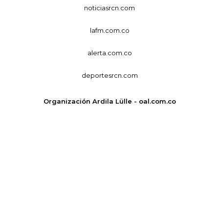
noticiasrcn.com
lafm.com.co
alerta.com.co
deportesrcn.com
Organización Ardila Lülle - oal.com.co