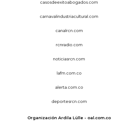
casosdeexitoabogados.com
carnavalindustriacultural.com
canalrcn.com
rcnradio.com
noticiasrcn.com
lafm.com.co
alerta.com.co
deportesrcn.com
Organización Ardila Lülle - oal.com.co