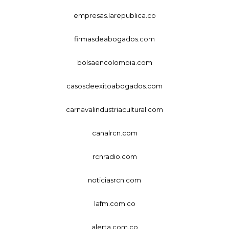
empresas.larepublica.co
firmasdeabogados.com
bolsaencolombia.com
casosdeexitoabogados.com
carnavalindustriacultural.com
canalrcn.com
rcnradio.com
noticiasrcn.com
lafm.com.co
alerta.com.co