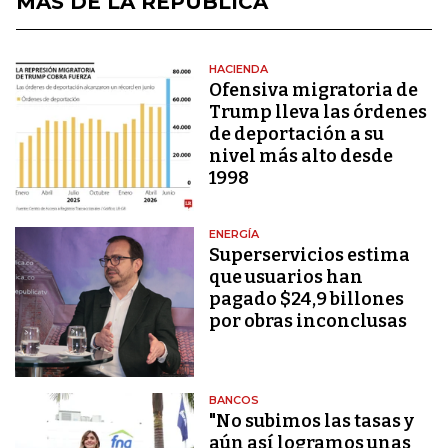
MÁS DE LA REPÚBLICA
HACIENDA
Ofensiva migratoria de
Trump lleva las órdenes
de deportación a su
nivel más alto desde
1998
ENERGÍA
Superservicios estima
que usuarios han
pagado $24,9 billones
por obras inconclusas
BANCOS
"No subimos las tasas y
aún así logramos unas