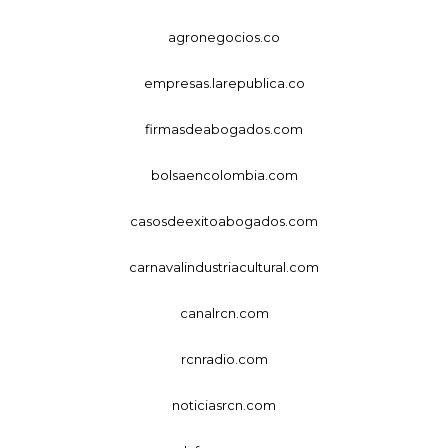
agronegocios.co
empresas.larepublica.co
firmasdeabogados.com
bolsaencolombia.com
casosdeexitoabogados.com
carnavalindustriacultural.com
canalrcn.com
rcnradio.com
noticiasrcn.com