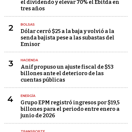
el dividendo y elevar 70% el Ebitda en
tres años
BOLSAS
2
Dólar cerró $25 a la baja y volvió a la
senda bajista pese a las subastas del
Emisor
HACIENDA
3
Anif propuso un ajuste fiscal de $53
billones ante el deterioro de las
cuentas públicas
ENERGÍA
4
Grupo EPM registró ingresos por $19,5
billones para el periodo entre enero a
junio de 2026
TRANSPORTE