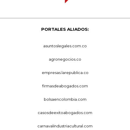
PORTALES ALIADOS:
asuntoslegales.com.co
agronegocios.co
empresas.larepublica.co
firmasdeabogados.com
bolsaencolombia.com
casosdeexitoabogados.com
carnavalindustriacultural.com