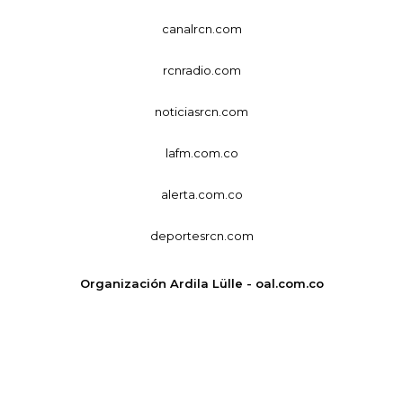
canalrcn.com
rcnradio.com
noticiasrcn.com
lafm.com.co
alerta.com.co
deportesrcn.com
Organización Ardila Lülle - oal.com.co