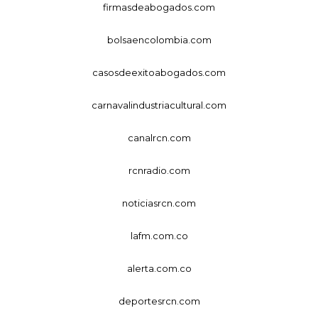
firmasdeabogados.com
bolsaencolombia.com
casosdeexitoabogados.com
carnavalindustriacultural.com
canalrcn.com
rcnradio.com
noticiasrcn.com
lafm.com.co
alerta.com.co
deportesrcn.com