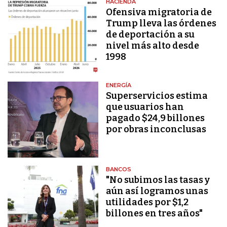
HACIENDA
Ofensiva migratoria de
Trump lleva las órdenes
de deportación a su
nivel más alto desde
1998
ENERGÍA
Superservicios estima
que usuarios han
pagado $24,9 billones
por obras inconclusas
BANCOS
"No subimos las tasas y
aún así logramos unas
utilidades por $1,2
billones en tres años"