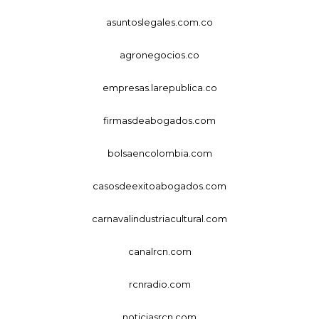
asuntoslegales.com.co
agronegocios.co
empresas.larepublica.co
firmasdeabogados.com
bolsaencolombia.com
casosdeexitoabogados.com
carnavalindustriacultural.com
canalrcn.com
rcnradio.com
noticiasrcn.com