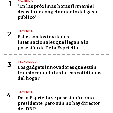
HACIENDA
1
"En las próximas horas firmaré el
decreto de congelamiento del gasto
público"
HACIENDA
2
Estos son los invitados
internacionales que llegan a la
posesión de De la Espriella
TECNOLOGÍA
3
Los gadgets innovadores que están
transformando las tareas cotidianas
del hogar
HACIENDA
4
De la Espriella se posesionó como
presidente, pero aún no hay director
del DNP