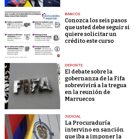
BANCOS
Conozca los seis pasos
que usted debe seguir si
quiere solicitar un
crédito este curso
DEPORTE
El debate sobre la
gobernanza de la Fifa
sobrevivirá a la tregua
en la reunión de
Marruecos
JUDICIAL
La Procuraduría
intervino en sanción
que iba a imponer la