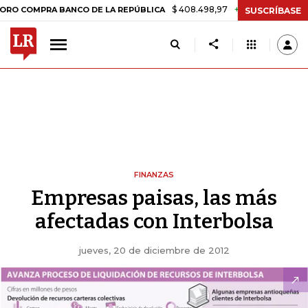
$ 408.498,97
+$ 8.753,81
+2,19%
PRA BANCO DE LA REPÚBLICA
T
SUSCRÍBASE
FINANZAS
Empresas paisas, las más
afectadas con Interbolsa
jueves, 20 de diciembre de 2012