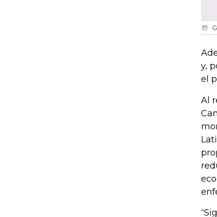
G
Ade
y, 
el 
Al 
Cam
mon
Lat
pro
red
eco
enf
“Si