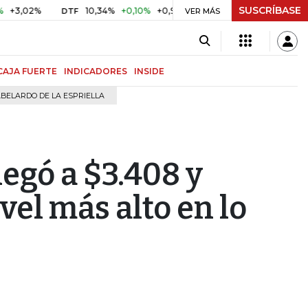
SUSCRÍBASE
2%
10,34%
+0,10%
+0,98%
$ 416,91
+$ 0,05
+0,01%
DTF
UVR
VER MÁS
CAJA FUERTE
INDICADORES
INSIDE
BELARDO DE LA ESPRIELLA
llegó a $3.408 y
vel más alto en lo