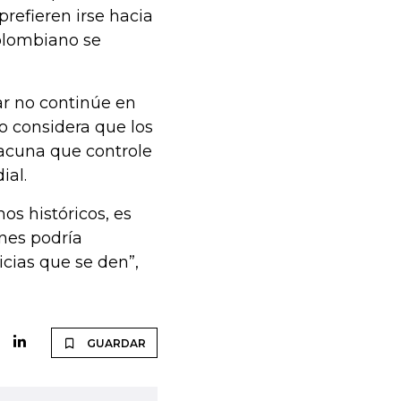
prefieren irse hacia
colombiano se
ar no continúe en
 considera que los
vacuna que controle
ial.
s históricos, es
nes podría
cias que se den”,
GUARDAR