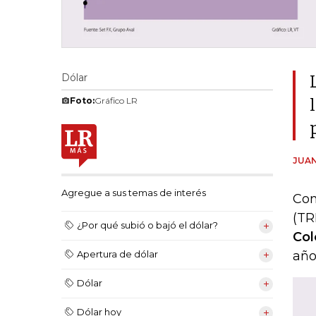
Dólar
Foto:
Gráfico LR
JUAN
Agregue a sus temas de interés
Con
(TR
¿Por qué subió o bajó el dólar?
Col
año
Apertura de dólar
Dólar
Dólar hoy