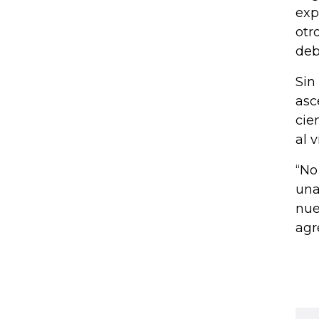
exp
otr
debi
Sin
asc
cie
al 
“No
una
nue
agr