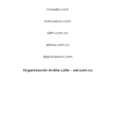
rcnradio.com
noticiasrcn.com
lafm.com.co
alerta.com.co
deportesrcn.com
Organización Ardila Lülle - oal.com.co