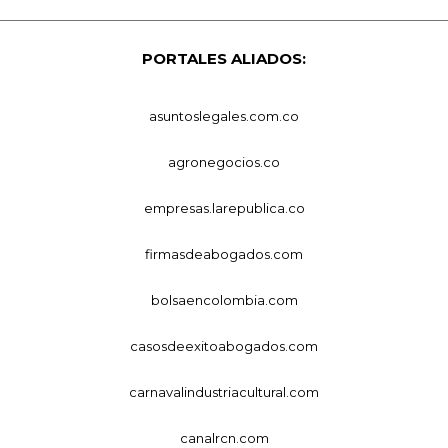
PORTALES ALIADOS:
asuntoslegales.com.co
agronegocios.co
empresas.larepublica.co
firmasdeabogados.com
bolsaencolombia.com
casosdeexitoabogados.com
carnavalindustriacultural.com
canalrcn.com