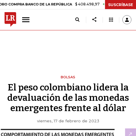
$ 408.498,97
+$ 8.753,81
+2,19%
MPRA BANCO DE LA REPÚBLICA
T
SUSCRÍBASE
BOLSAS
El peso colombiano lidera la
devaluación de las monedas
emergentes frente al dólar
viernes, 17 de febrero de 2023