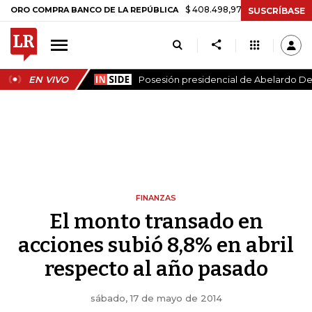
$ 408.498,97
+$ 8.753,81
+2,19%
COMPRA BANCO DE LA REPÚBLICA
SUSCRÍBASE
EN VIVO
Posesión presidencial de Abelardo De 
FINANZAS
El monto transado en
acciones subió 8,8% en abril
respecto al año pasado
sábado, 17 de mayo de 2014