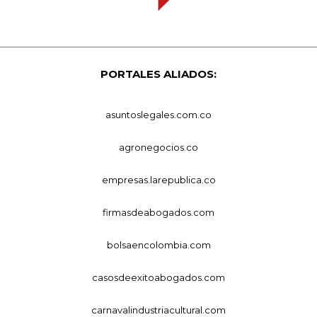
PORTALES ALIADOS:
asuntoslegales.com.co
agronegocios.co
empresas.larepublica.co
firmasdeabogados.com
bolsaencolombia.com
casosdeexitoabogados.com
carnavalindustriacultural.com