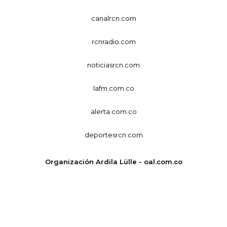
canalrcn.com
rcnradio.com
noticiasrcn.com
lafm.com.co
alerta.com.co
deportesrcn.com
Organización Ardila Lülle - oal.com.co