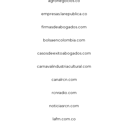
agronegocios.co
empresas.larepublica.co
firmasdeabogados.com
bolsaencolombia.com
casosdeexitoabogados.com
carnavalindustriacultural.com
canalrcn.com
rcnradio.com
noticiasrcn.com
lafm.com.co