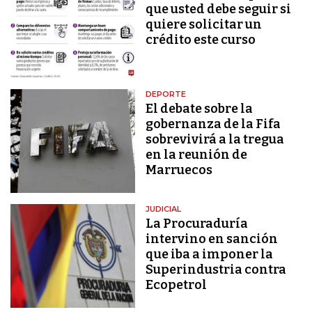
que usted debe seguir si
quiere solicitar un
crédito este curso
DEPORTE
El debate sobre la
gobernanza de la Fifa
sobrevivirá a la tregua
en la reunión de
Marruecos
JUDICIAL
La Procuraduría
intervino en sanción
que iba a imponer la
Superindustria contra
Ecopetrol