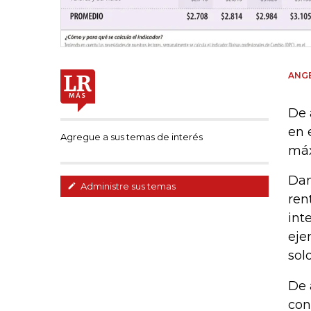
ANGE
De 
en 
Agregue a sus temas de interés
máx
Dan
Administre sus temas
ren
int
eje
sol
De 
con