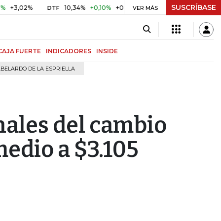
SUSCRÍBASE
02%
10,34%
+0,10%
+0,98%
$ 416,96
+$ 0,05
+0,01
DTF
UVR
VER MÁS
CAJA FUERTE
INDICADORES
INSIDE
BELARDO DE LA ESPRIELLA
nales del cambio
medio a $3.105