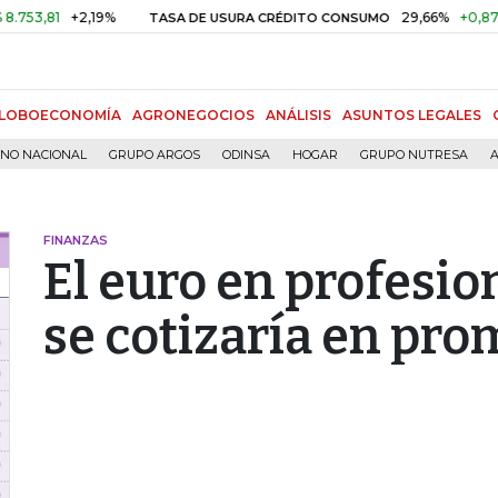
81
+2,19%
29,66%
+0,87%
+3,
TASA DE USURA CRÉDITO CONSUMO
LOBOECONOMÍA
AGRONEGOCIOS
ANÁLISIS
ASUNTOS LEGALES
RNO NACIONAL
GRUPO ARGOS
ODINSA
HOGAR
GRUPO NUTRESA
A
FINANZAS
El euro en profesio
se cotizaría en pro