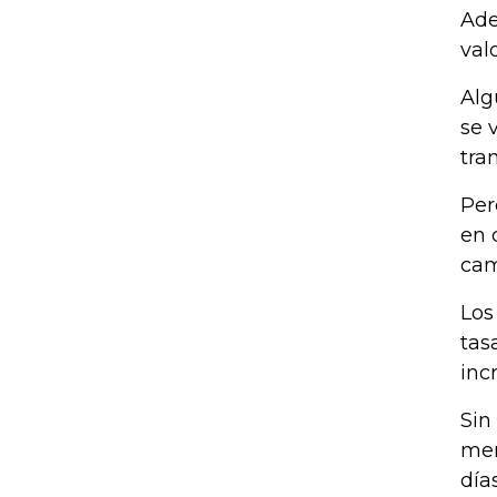
Ade
val
Alg
se 
tra
Per
en 
cam
Los
tas
inc
Sin
mer
día