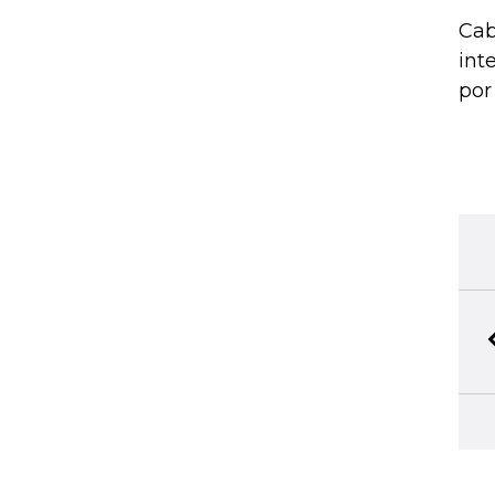
Cab
int
por