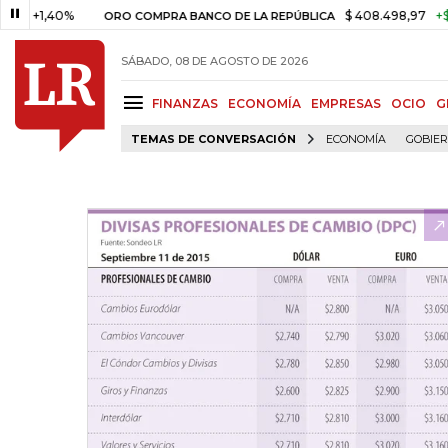
,40%
$ 408.498,97
+$ 8.753,
ORO COMPRA BANCO DE LA REPÚBLICA
SÁBADO, 08 DE AGOSTO DE 2026
FINANZAS
ECONOMÍA
EMPRESAS
OCIO
G
TEMAS DE CONVERSACIÓN
ECONOMÍA
GOBIE