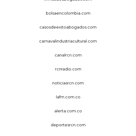
bolsaencolombia.com
casosdeexitoabogados.com
carnavalindustriacultural.com
canalrcn.com
rcnradio.com
noticiasrcn.com
lafm.com.co
alerta.com.co
deportesrcn.com