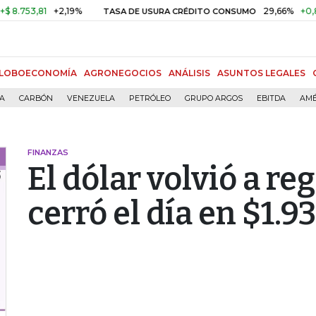
3,81
+2,19%
29,66%
+0,87%
+
TASA DE USURA CRÉDITO CONSUMO
LOBOECONOMÍA
AGRONEGOCIOS
ANÁLISIS
ASUNTOS LEGALES
ÍA
CARBÓN
VENEZUELA
PETRÓLEO
GRUPO ARGOS
EBITDA
AMÉ
FINANZAS
El dólar volvió a reg
cerró el día en $1.9