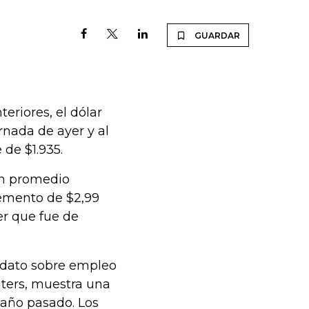
GUARDAR
teriores, el dólar
rnada de ayer y al
 de $1.935.
ón promedio
remento de $2,99
er que fue de
 dato sobre empleo
uters, muestra una
 año pasado. Los