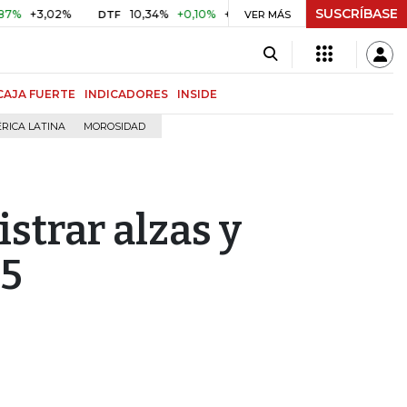
SUSCRÍBASE
3,02%
10,34%
+0,10%
+0,98%
$ 416,86
+$ 0,05
+0,
DTF
VER MÁS
UVR
CAJA FUERTE
INDICADORES
INSIDE
RICA LATINA
MOROSIDAD
istrar alzas y
35