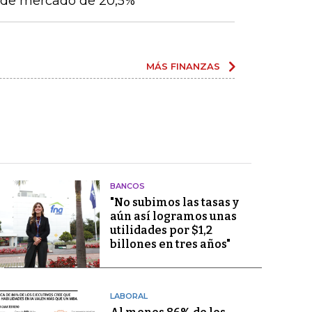
ón de mercado de 20,5%
MÁS FINANZAS
BANCOS
"No subimos las tasas y
aún así logramos unas
utilidades por $1,2
billones en tres años"
LABORAL