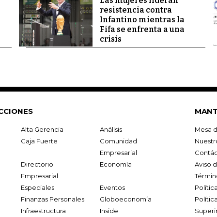
Las mujeres lideran
resistencia contra
Infantino mientras la
Fifa se enfrenta a una
crisis
CCIONES
MANT
Alta Gerencia
Análisis
Mesa d
Caja Fuerte
Comunidad
Nuestr
Empresarial
Contác
Directorio
Economía
Aviso 
Empresarial
Términ
Especiales
Eventos
Políti
Finanzas Personales
Globoeconomía
Polític
Infraestructura
Inside
Superi