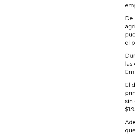
emp
De 
agr
pue
el 
Dur
las
Emi
El 
pri
sin
$1.9
Ade
que