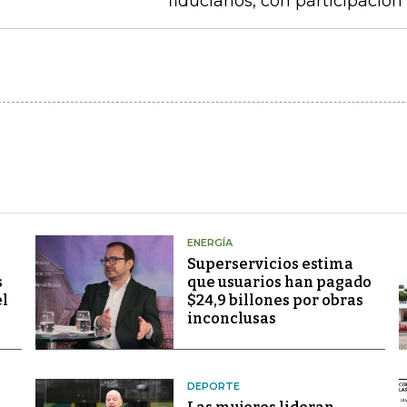
fiduciarios, con participaci
ENERGÍA
Superservicios estima
s
que usuarios han pagado
el
$24,9 billones por obras
inconclusas
DEPORTE