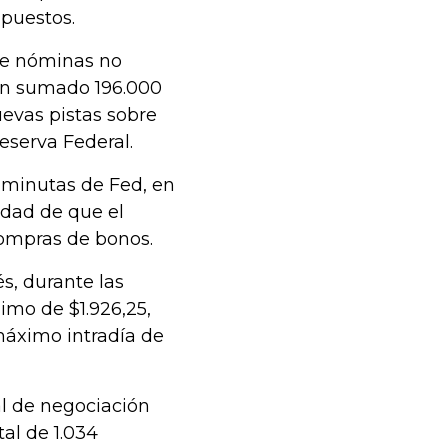
puestos.
 de nóminas no
yan sumado 196.000
uevas pistas sobre
eserva Federal.
 minutas de Fed, en
idad de que el
ompras de bonos.
és, durante las
imo de $1.926,25,
máximo intradía de
l de negociación
tal de 1.034