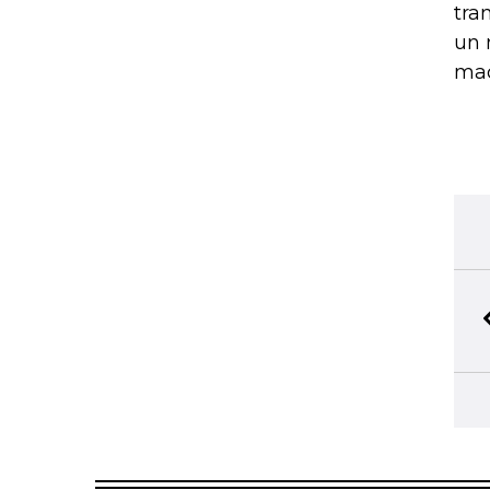
tra
un 
mac