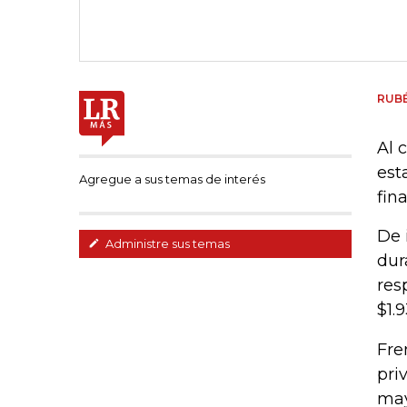
RUB
Al 
est
Agregue a sus temas de interés
fin
De 
Administre sus temas
dur
res
$1.
Fre
pri
may