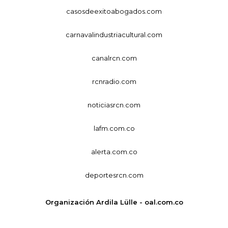
casosdeexitoabogados.com
carnavalindustriacultural.com
canalrcn.com
rcnradio.com
noticiasrcn.com
lafm.com.co
alerta.com.co
deportesrcn.com
Organización Ardila Lülle - oal.com.co