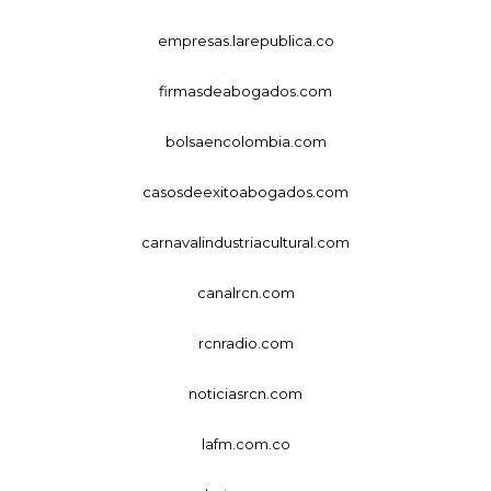
empresas.larepublica.co
firmasdeabogados.com
bolsaencolombia.com
casosdeexitoabogados.com
carnavalindustriacultural.com
canalrcn.com
rcnradio.com
noticiasrcn.com
lafm.com.co