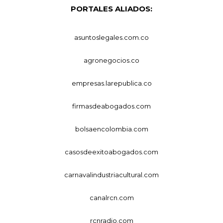
PORTALES ALIADOS:
asuntoslegales.com.co
agronegocios.co
empresas.larepublica.co
firmasdeabogados.com
bolsaencolombia.com
casosdeexitoabogados.com
carnavalindustriacultural.com
canalrcn.com
rcnradio.com