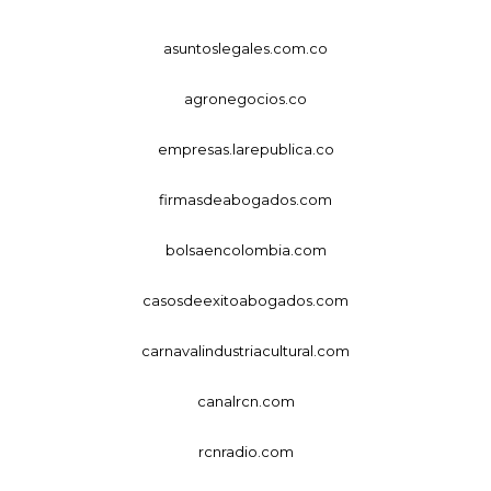
asuntoslegales.com.co
agronegocios.co
empresas.larepublica.co
firmasdeabogados.com
bolsaencolombia.com
casosdeexitoabogados.com
carnavalindustriacultural.com
canalrcn.com
rcnradio.com