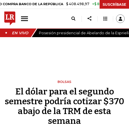
$ 408.498,97
+$ 8.753,81
+2,19%
 BANCO DE LA REPÚBLICA
TASA 
SUSCRÍBASE
EN VIVO
Posesión presidencial de Abelardo de la Espriell
BOLSAS
El dólar para el segundo
semestre podría cotizar $370
abajo de la TRM de esta
semana