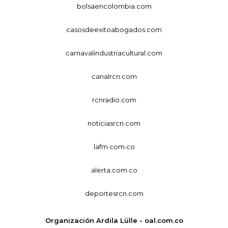
bolsaencolombia.com
casosdeexitoabogados.com
carnavalindustriacultural.com
canalrcn.com
rcnradio.com
noticiasrcn.com
lafm.com.co
alerta.com.co
deportesrcn.com
Organización Ardila Lülle - oal.com.co