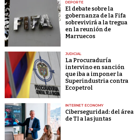
DEPORTE
El debate sobre la
gobernanza de la Fifa
sobrevivirá a la tregua
en la reunión de
Marruecos
JUDICIAL
La Procuraduría
intervino en sanción
que iba a imponer la
Superindustria contra
Ecopetrol
INTERNET ECONOMY
Ciberseguridad: del área
de TI a las juntas