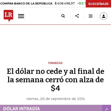
$ 408.498,97
+$ 8.753,81
+2,19%
 BANCO DE LA REPÚBLICA
TASA 
SUSCRÍBASE
FINANZAS
El dólar no cede y al final de
la semana cerró con alza de
$4
viernes, 26 de septiembre de 2014