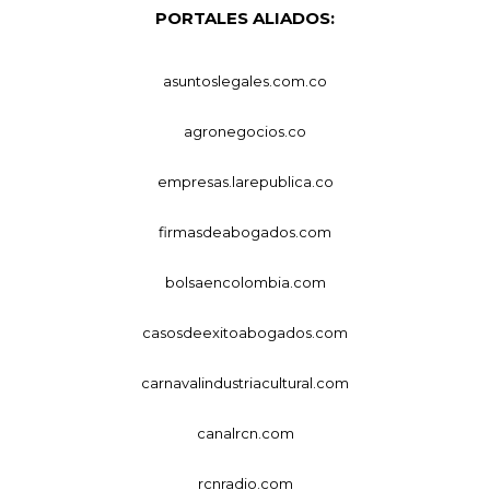
PORTALES ALIADOS:
asuntoslegales.com.co
agronegocios.co
empresas.larepublica.co
firmasdeabogados.com
bolsaencolombia.com
casosdeexitoabogados.com
carnavalindustriacultural.com
canalrcn.com
rcnradio.com