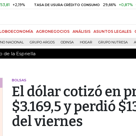
 de la Espriella
2,19%
29,66%
+0,87%
+3,02%
TASA DE USURA CRÉDITO CONSUMO
LOBOECONOMÍA
AGRONEGOCIOS
ANÁLISIS
ASUNTOS LEGALES
RNO NACIONAL
GRUPO ARGOS
ODINSA
HOGAR
GRUPO NUTRESA
A
 de la Espriella
BOLSAS
El dólar cotizó en 
$3.169,5 y perdió $1
del viernes