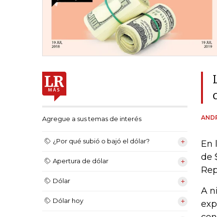
ANDR
Agregue a sus temas de interés
¿Por qué subió o bajó el dólar?
En 
de 
Apertura de dólar
Rep
Dólar
A n
Dólar hoy
exp