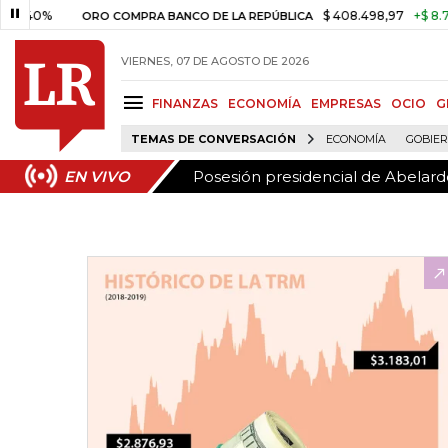
Posesión presidencial de Abelardo
EN VIVO
$ 408.498,97
+$ 8.753,81
+
ORO COMPRA BANCO DE LA REPÚBLICA
VIERNES, 07 DE AGOSTO DE 2026
FINANZAS
ECONOMÍA
EMPRESAS
OCIO
G
TEMAS DE CONVERSACIÓN
ECONOMÍA
GOBIE
Posesión presidencial de Abelardo
EN VIVO