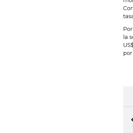
mon
Cor
tas
Por
la 
US$
por 