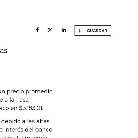
GUARDAR
las
 un precio promedio
e a la Tasa
có en $3.183,01.
 debido a las altas
e interés del banco