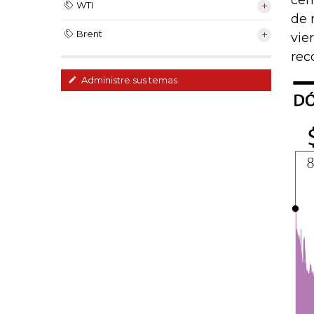
cen
WTI
de 
Brent
vie
rec
Administre sus temas