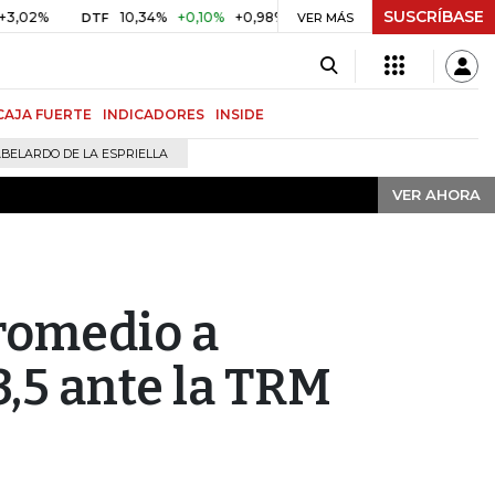
SUSCRÍBASE
VER AHORA
10,34%
+0,10%
+0,98%
$ 416,91
+$ 0,05
+0,01%
DTF
UVR
VER MÁS
CAJA FUERTE
INDICADORES
INSIDE
BELARDO DE LA ESPRIELLA
VER AHORA
promedio a
3,5 ante la TRM