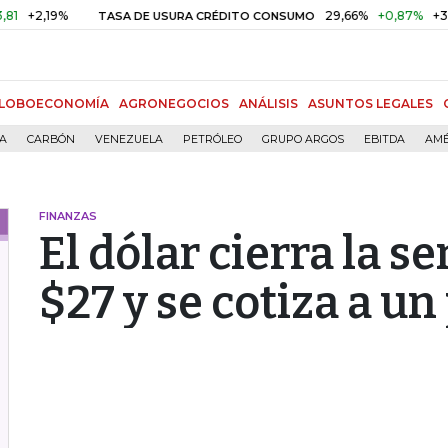
2,19%
29,66%
+0,87%
+3,02%
TASA DE USURA CRÉDITO CONSUMO
LOBOECONOMÍA
AGRONEGOCIOS
ANÁLISIS
ASUNTOS LEGALES
ÍA
CARBÓN
VENEZUELA
PETRÓLEO
GRUPO ARGOS
EBITDA
AMÉ
FINANZAS
El dólar cierra la 
$27 y se cotiza a un