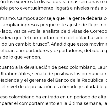
ún los expertos la divisa durará unas semanas o 
able pero eventualmente llegará a niveles más alto
 mismo, Campos aconseja que “la gente debería c
a ampliar ingresos porque este ajuste de flujos no
o lado, Yesica Ardila, analista de divisas de Corre
sidera que “el comportamiento del dólar ha sido 
ido un cambio brusco”. Añadió que estos movimie
efician a importadores y exportadores, debido a
 de lo que venden.
cuanto a la devaluación de peso colombiano, Laura
Ultrabursátiles, señala de positivas los pronuncia
Hacienda y el gerente del Banco de la República,
 el nivel de depreciación es cómodo y saludable 
peso colombiano ha entrado en un periodo de alta v
parar el comportamiento en la última semana, la 