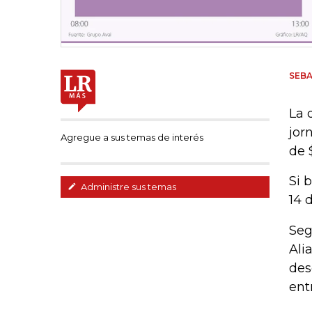
SEBA
La 
jor
Agregue a sus temas de interés
de 
Si 
Administre sus temas
14 
Seg
Ali
des
ent