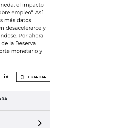
oneda, el impacto
sobre empleo“. Así
os más datos
en desacelerarce y
ndose. Por ahora,
 de la Reserva
ecorte monetario y
GUARDAR
ARA
Next slide