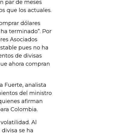
un par de meses
s que los actuales.
omprar dólares
 ha terminado”. Por
dores Asociados
estable pues no ha
ntos de divisas
 que ahora compran
 Fuerte, analista
mientos del ministro
 quienes afirman
para Colombia.
olatilidad. Al
divisa se ha