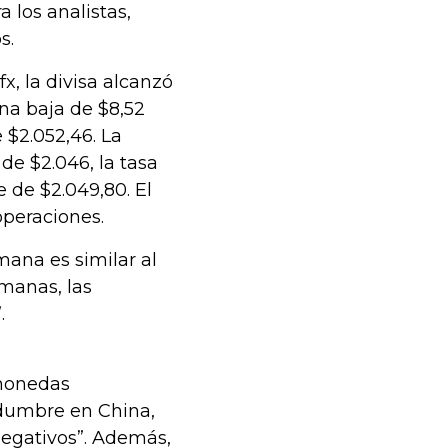
 los analistas,
s.
x, la divisa alcanzó
na baja de $8,52
 $2.052,46. La
de $2.046, la tasa
 de $2.049,80. El
operaciones.
ana es similar al
emanas, las
.
 monedas
idumbre en China,
egativos”. Además,