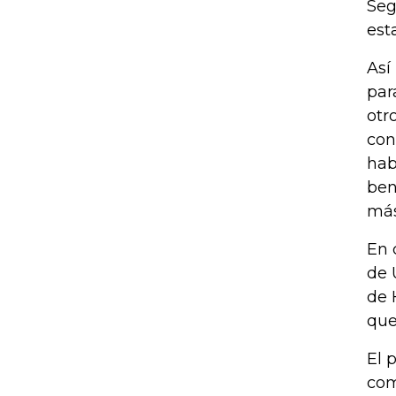
Seg
est
Así
par
otr
con
hab
ben
más
En 
de 
de 
que
El 
com