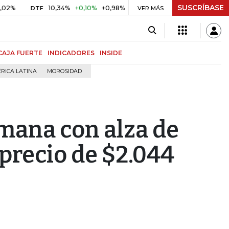
SUSCRÍBASE
10,34%
+0,10%
+0,98%
$ 416,91
+$ 0,05
+0,01%
DTF
UVR
VER MÁS
CAJA FUERTE
INDICADORES
INSIDE
RICA LATINA
MOROSIDAD
semana con alza de
 precio de $2.044