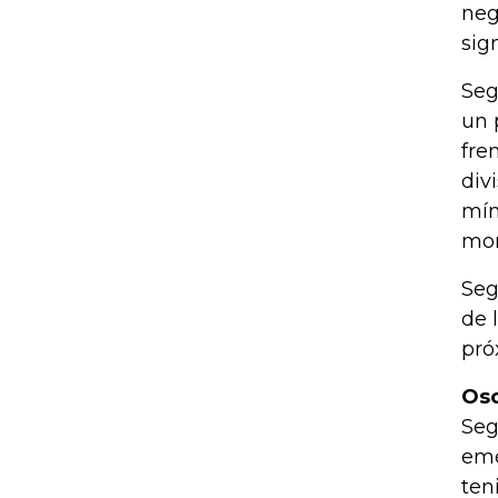
neg
sig
Seg
un 
fre
div
mín
mon
Seg
de 
pró
Osc
Seg
eme
ten