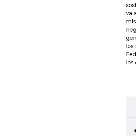
sos
va 
mis
neg
gen
los
Fed
los