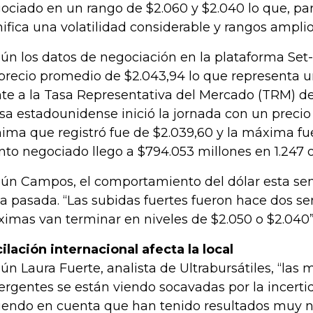
ociado en un rango de $2.060 y $2.040 lo que, para
nifica una volatilidad considerable y rangos amplio
ún los datos de negociación en la plataforma Set-f
precio promedio de $2.043,94 lo que representa u
nte a la Tasa Representativa del Mercado (TRM) de
isa estadounidense inició la jornada con un precio 
ima que registró fue de $2.039,60 y la máxima fue
to negociado llego a $794.053 millones en 1.247 
ún Campos, el comportamiento del dólar esta sem
la pasada. “Las subidas fuertes fueron hace dos s
ximas van terminar en niveles de $2.050 o $2.040”
ilación internacional afecta la local
ún Laura Fuerte, analista de Ultrabursátiles, “las
rgentes se están viendo socavadas por la incert
iendo en cuenta que han tenido resultados muy n