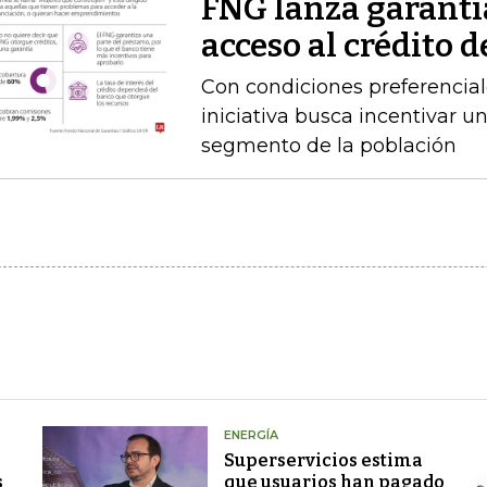
FNG lanza garantía
acceso al crédito d
Con condiciones preferencial
iniciativa busca incentivar u
segmento de la población
ENERGÍA
Superservicios estima
s
que usuarios han pagado