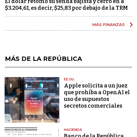
El dólar retomó su senda bajista y cerró en a
$3.204,61, es decir, $25,83 por debajo de la TRM
MÁS FINANZAS
MÁS DE LA REPÚBLICA
EE.UU.
Apple solicita a un juez
que prohíba a OpenAI el
uso de supuestos
secretos comerciales
HACIENDA
Banco de la República