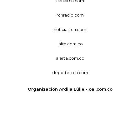
canalrcn.com
rcnradio.com
noticiasrcn.com
lafm.com.co
alerta.com.co
deportesrcn.com
Organización Ardila Lülle - oal.com.co