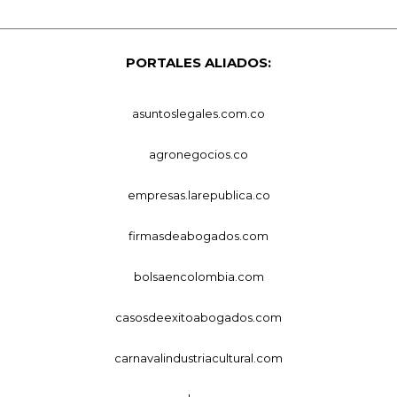
PORTALES ALIADOS:
asuntoslegales.com.co
agronegocios.co
empresas.larepublica.co
firmasdeabogados.com
bolsaencolombia.com
casosdeexitoabogados.com
carnavalindustriacultural.com