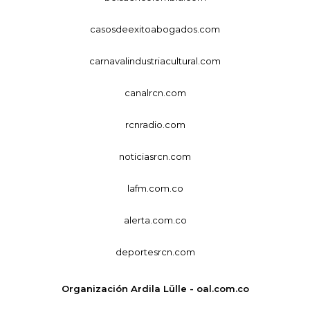
casosdeexitoabogados.com
carnavalindustriacultural.com
canalrcn.com
rcnradio.com
noticiasrcn.com
lafm.com.co
alerta.com.co
deportesrcn.com
Organización Ardila Lülle - oal.com.co