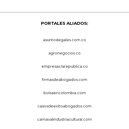
PORTALES ALIADOS:
asuntoslegales.com.co
agronegocios.co
empresas.larepublica.co
firmasdeabogados.com
bolsaencolombia.com
casosdeexitoabogados.com
carnavalindustriacultural.com