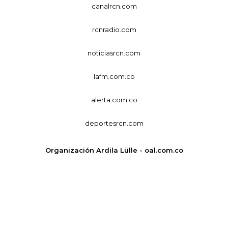
canalrcn.com
rcnradio.com
noticiasrcn.com
lafm.com.co
alerta.com.co
deportesrcn.com
Organización Ardila Lülle - oal.com.co