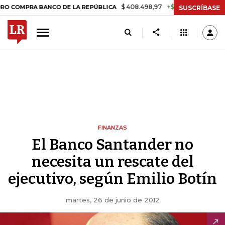
$ 408.498,97
+$ 8.753,81
+2,19%
MPRA BANCO DE LA REPÚBLICA
T
SUSCRÍBASE
FINANZAS
El Banco Santander no
necesita un rescate del
ejecutivo, según Emilio Botín
martes, 26 de junio de 2012