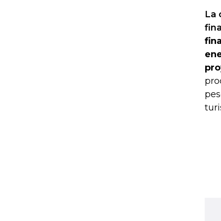
La 
fin
fin
ene
pro
pro
pes
tur