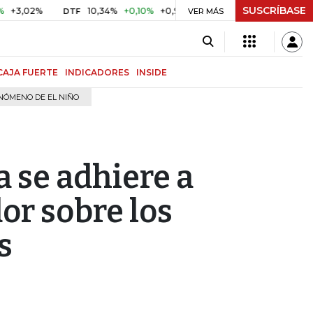
SUSCRÍBASE
%
10,34%
+0,10%
+0,98%
$ 416,86
+$ 0,05
+0,01%
DTF
UVR
VER MÁS
CAJA FUERTE
INDICADORES
INSIDE
NÓMENO DE EL NIÑO
 se adhiere a
or sobre los
s