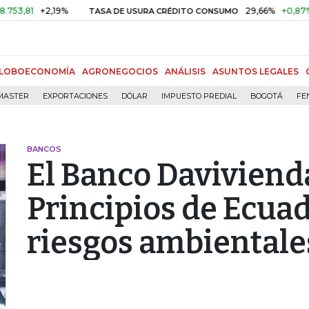
+2,19%
29,66%
+0,87%
+3,02
TASA DE USURA CRÉDITO CONSUMO
LOBOECONOMÍA
AGRONEGOCIOS
ANÁLISIS
ASUNTOS LEGALES
MASTER
EXPORTACIONES
DÓLAR
IMPUESTO PREDIAL
BOGOTÁ
FE
BANCOS
El Banco Davivienda
Principios de Ecuad
riesgos ambientale