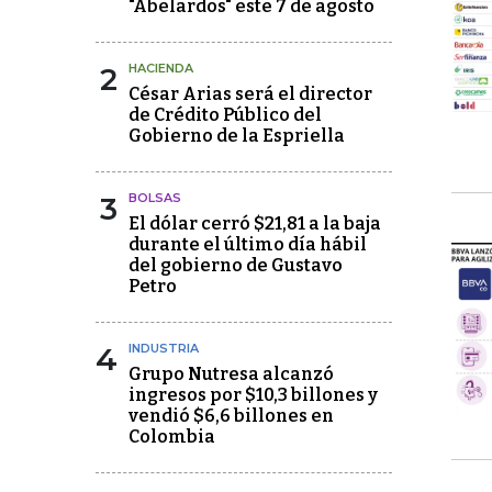
"Abelardos" este 7 de agosto
2
HACIENDA
César Arias será el director
de Crédito Público del
Gobierno de la Espriella
3
BOLSAS
El dólar cerró $21,81 a la baja
durante el último día hábil
del gobierno de Gustavo
Petro
4
INDUSTRIA
Grupo Nutresa alcanzó
ingresos por $10,3 billones y
vendió $6,6 billones en
Colombia