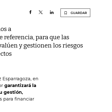
GUARDAR
os a
 referencia, para que las
valúen y gestionen los riesgos
ectos
z Esparragoza, en
or
garantizará la
u gestión,
s para financiar