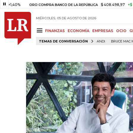
40%
$ 408.498,97
+$ 8.753,81
ORO COMPRA BANCO DE LA REPÚBLICA
MIÉRCOLES, 05 DE AGOSTO DE 2026
FINANZAS
ECONOMÍA
EMPRESAS
OCIO
G
TEMAS DE CONVERSACIÓN
ANDI
BRUCE MAC 