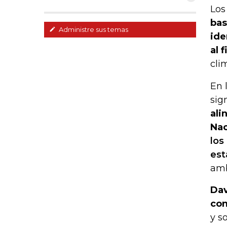
Los
bas
Administre sus temas
ide
al 
cli
En 
sig
ali
Nac
los
est
amb
Dav
con
y s