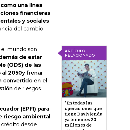
 como una línea
uciones financieras
entales y sociales
ncia del cambio
do el mundo son
ARTÍCULO
RELACIONADO
además de estar
le (ODS) de las
 al 2050
y frenar
n convertido en el
stión
de riesgos
"En todas las
cuador (EPFI) para
operaciones que
tiene Davivienda,
de riesgo ambiental
ya tenemos 20
 crédito desde
millones de