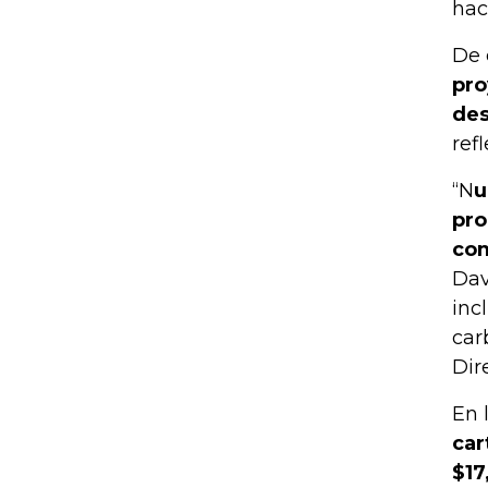
hac
De 
pro
des
ref
“N
u
pro
com
Dav
inc
car
Dir
En 
car
$17