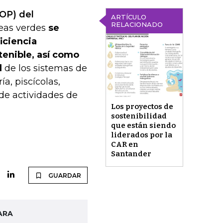
COP) del
ARTÍCULO
RELACIONADO
neas verdes
se
iciencia
tenible, así como
l
de los sistemas de
a, piscícolas,
 de actividades de
Los proyectos de
sostenibilidad
que están siendo
liderados por la
CAR en
Santander
GUARDAR
ARA