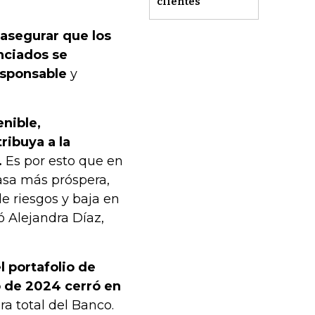
clientes"
 asegurar que los
anciados se
esponsable
y
enible,
ribuya a la
.
Es por esto que en
sa más próspera,
de riesgos y baja en
ó Alejandra Díaz,
l portafolio de
o de 2024 cerró en
ra total del Banco.