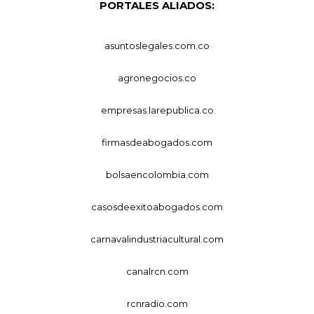
PORTALES ALIADOS:
asuntoslegales.com.co
agronegocios.co
empresas.larepublica.co
firmasdeabogados.com
bolsaencolombia.com
casosdeexitoabogados.com
carnavalindustriacultural.com
canalrcn.com
rcnradio.com