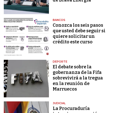
de Brava Energía
BANCOS
Conozca los seis pasos
que usted debe seguir si
quiere solicitar un
crédito este curso
DEPORTE
El debate sobre la
gobernanza de la Fifa
sobrevivirá a la tregua
en la reunión de
Marruecos
JUDICIAL
La Procuraduría