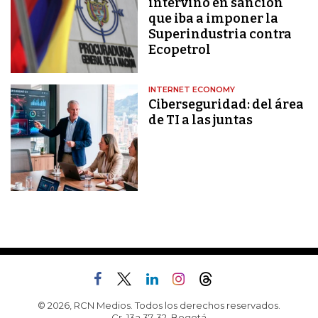
intervino en sanción
que iba a imponer la
Superindustria contra
Ecopetrol
INTERNET ECONOMY
Ciberseguridad: del área
de TI a las juntas
© 2026, RCN Medios. Todos los derechos reservados.
Cr. 13a 37-32, Bogotá