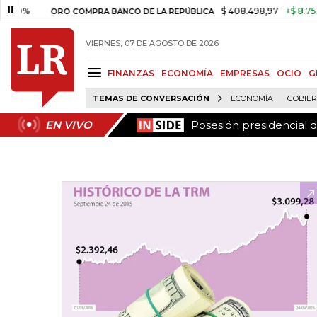
Posesión presidencial d
EN VIVO
$ 408.498,97
+$ 8.753,81
+
ORO COMPRA BANCO DE LA REPÚBLICA
VIERNES, 07 DE AGOSTO DE 2026
FINANZAS
ECONOMÍA
EMPRESAS
OCIO
G
TEMAS DE CONVERSACIÓN
ECONOMÍA
GOBIE
Posesión presidencial d
EN VIVO