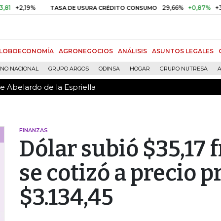
e Abelardo de la Espriella
2,19%
29,66%
+0,87%
+3,02%
TASA DE USURA CRÉDITO CONSUMO
LOBOECONOMÍA
AGRONEGOCIOS
ANÁLISIS
ASUNTOS LEGALES
RNO NACIONAL
GRUPO ARGOS
ODINSA
HOGAR
GRUPO NUTRESA
A
e Abelardo de la Espriella
FINANZAS
Dólar subió $35,17 f
se cotizó a precio 
$3.134,45