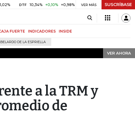
SUSCRÍBASE
VER AHORA
10,34%
+0,10%
+0,98%
$ 416,91
+$ 0,05
+0,01%
DTF
UVR
VER MÁS
CAJA FUERTE
INDICADORES
INSIDE
BELARDO DE LA ESPRIELLA
VER AHORA
rente a la TRM y
promedio de