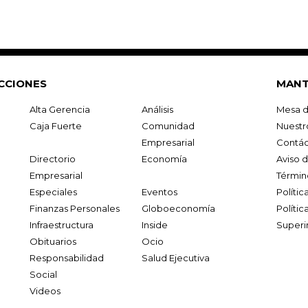
CCIONES
MANT
Alta Gerencia
Análisis
Mesa d
Caja Fuerte
Comunidad
Nuestr
Empresarial
Contác
Directorio
Economía
Aviso 
Empresarial
Términ
Especiales
Eventos
Políti
Finanzas Personales
Globoeconomía
Polític
Infraestructura
Inside
Superi
Obituarios
Ocio
Responsabilidad
Salud Ejecutiva
Social
Videos