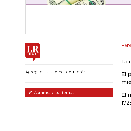
MARÍ
La 
Agregue a sus temas de interés
El 
mie
Administre sus temas
El 
172