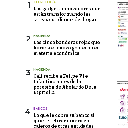
1
TECNOLOGÍA
Los gadgets innovadores que
están transformando las
tareas cotidianas del hogar
2
HACIENDA
Las cinco banderas rojas que
hereda el nuevo gobierno en
materia económica
3
HACIENDA
Cali recibe a Felipe VI e
Infantino antes de la
posesión de Abelardo De la
Espriella
4
BANCOS
Lo que le cobra su banco si
quiere retirar dinero en
cajeros de otras entidades