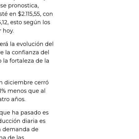
se pronostica,
té en $2.115,55, con
,12, esto según los
 hoy.
rá la evolución del
e la confianza del
a fortaleza de la
en diciembre cerró
81% menos que al
atro años.
o que ha pasado es
ducción diaria es
 la demanda de
ma de las