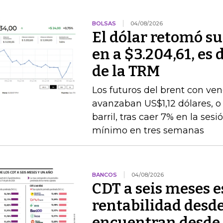
BOLSAS
04/08/2026
El dólar retomó su
en a $3.204,61, es 
de la TRM
Los futuros del brent con v
avanzaban US$1,12 dólares, o 
barril, tras caer 7% en la ses
mínimo en tres semanas
BANCOS
04/08/2026
CDT a seis meses 
rentabilidad desde
encuentran desde