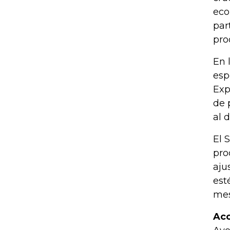
eco
par
pro
En 
esp
Exp
de 
al 
El 
pro
aju
est
mes
Acc