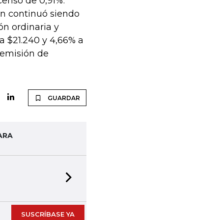
censo de 0,91%.
n continuó siendo
ón ordinaria y
a $21.240 y 4,66% a
 emisión de
GUARDAR
ARA
Next slide
SUSCRÍBASE YA