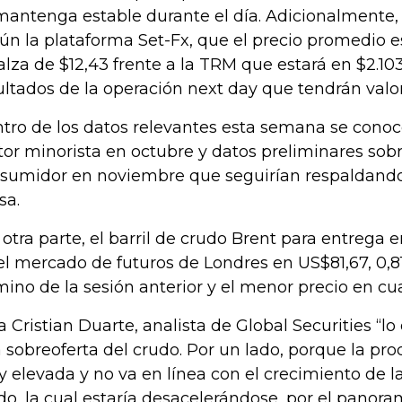
mantenga estable durante el día. Adicionalmente, 
ún la plataforma Set-Fx, que el precio promedio es
alza de $12,43 frente a la TRM que estará en $2.103
ultados de la operación next day que tendrán valor
tro de los datos relevantes esta semana se conoce
tor minorista en octubre y datos preliminares sobr
sumidor en noviembre que seguirían respaldando l
sa.
 otra parte, el barril de crudo Brent para entrega 
el mercado de futuros de Londres en US$81,67, 0,
mino de la sesión anterior y el menor precio en cu
a Cristian Duarte, analista de Global Securities “l
 sobreoferta del crudo. Por un lado, porque la pro
 elevada y no va en línea con el crecimiento de
do, la cual estaría desacelerándose, por el panora