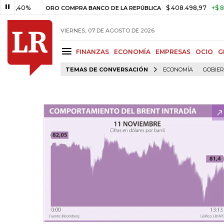
0%
$ 408.498,97
+$ 8.753,81
ORO COMPRA BANCO DE LA REPÚBLICA
VIERNES, 07 DE AGOSTO DE 2026
FINANZAS
ECONOMÍA
EMPRESAS
OCIO
G
TEMAS DE CONVERSACIÓN
ECONOMÍA
GOBIE