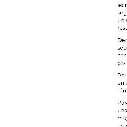
se 
seg
un 
res
Den
sec
con
divi
Por
en 
tér
Par
una
muy
cru