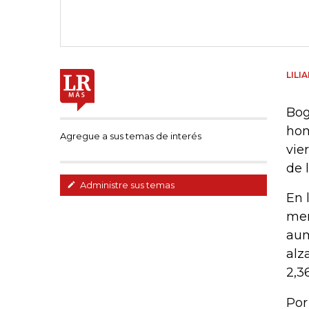
LILI
Bog
hom
Agregue a sus temas de interés
vie
de 
Administre sus temas
En 
mer
aum
alz
2,3
Por