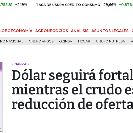
+2,19%
29,66%
+0,87%
+3,02
TASA DE USURA CRÉDITO CONSUMO
LOBOECONOMÍA
AGRONEGOCIOS
ANÁLISIS
ASUNTOS LEGALES
RNO NACIONAL
GRUPO ARGOS
ODINSA
HOGAR
GRUPO NUTRESA
A
FINANZAS
Dólar seguirá fort
mientras el crudo 
reducción de ofert