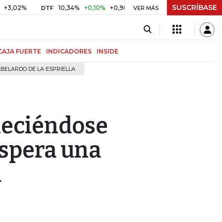
SUSCRÍBASE
%
10,34%
+0,10%
+0,98%
$ 416,91
+$ 0,05
+0,01%
DTF
UVR
VER MÁS
CAJA FUERTE
INDICADORES
INSIDE
BELARDO DE LA ESPRIELLA
aleciéndose
espera una
a