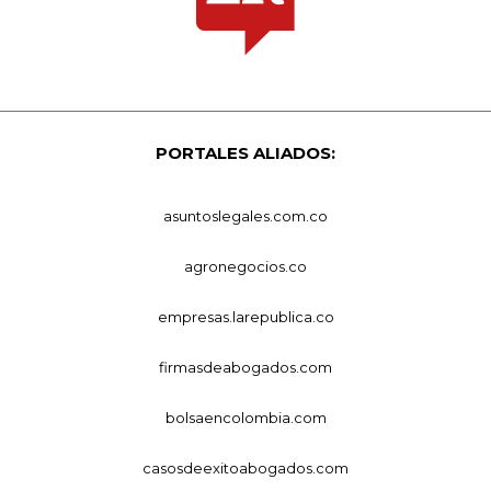
PORTALES ALIADOS:
asuntoslegales.com.co
agronegocios.co
empresas.larepublica.co
firmasdeabogados.com
bolsaencolombia.com
casosdeexitoabogados.com