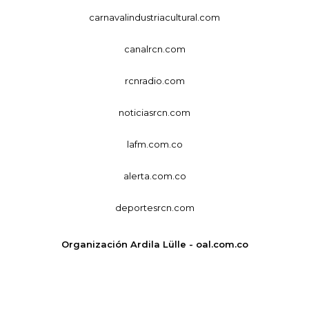
carnavalindustriacultural.com
canalrcn.com
rcnradio.com
noticiasrcn.com
lafm.com.co
alerta.com.co
deportesrcn.com
Organización Ardila Lülle - oal.com.co