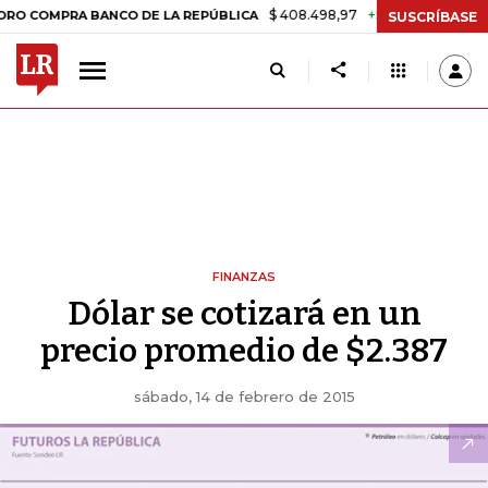
$ 408.498,97
+$ 8.753,81
+2,19%
PRA BANCO DE LA REPÚBLICA
TA
SUSCRÍBASE
FINANZAS
Dólar se cotizará en un
precio promedio de $2.387
sábado, 14 de febrero de 2015