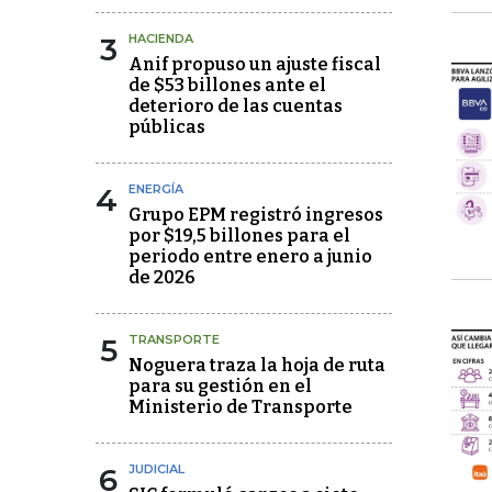
3
HACIENDA
Anif propuso un ajuste fiscal
de $53 billones ante el
deterioro de las cuentas
públicas
4
ENERGÍA
Grupo EPM registró ingresos
por $19,5 billones para el
periodo entre enero a junio
de 2026
5
TRANSPORTE
Noguera traza la hoja de ruta
para su gestión en el
Ministerio de Transporte
6
JUDICIAL