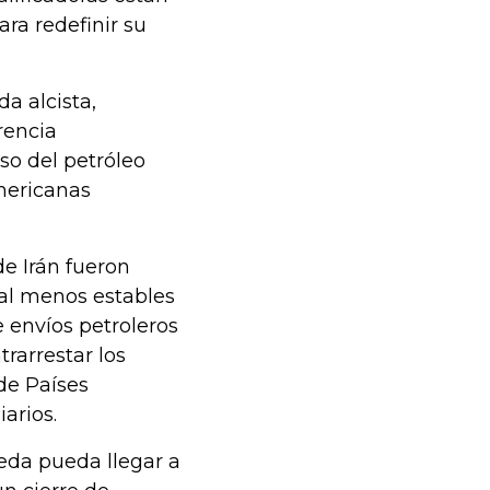
ra redefinir su
da alcista,
rencia
so del petróleo
mericanas
e Irán fueron
al menos estables
e envíos petroleros
trarrestar los
de Países
arios.
eda pueda llegar a