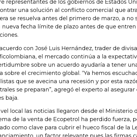
re representantes de los gobiernos de Estados Un
ontrar una solución al conflicto comercial que atra
era se resuelva antes del primero de marzo, a no 
 nueva fecha límite de plazo antes de que entren 
ciones.
acuerdo con José Luis Hernández, trader de divis
ficolombiana, el mercado continúa a la expectativa
ertidumbre sobre un acuerdo ayudaría a tener un
ra sobre el crecimiento global. “Ya hemos escuc
listas que se avecina una recesión y por esta razó
trales se preparan”, agregó el experto al asegurar
es baja.
ivel local las noticias llegaron desde el Ministeri
tema de la venta de Ecopetrol ha perdido fuerza, 
ado como clave para cubrir el hueco fiscal de la L
anciamiento, un factor relevante pues las firmas c