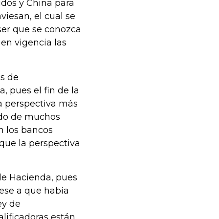
idos y China para
viesan, el cual se
ser que se conozca
en vigencia las
as de
, pues el fin de la
a perspectiva más
hado de muchos
n los bancos
 que la perspectiva
o de Hacienda, pues
pese a que había
ey de
alificadoras están