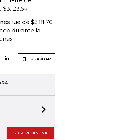
un cierre de
 $3.123,54 .
es fue de $3.111,70
ado durante la
ones.
GUARDAR
ARA
Next slide
SUSCRÍBASE YA