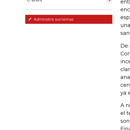
Brent
ent
enc
esp
Administre sus temas
una
san
De 
Cor
inc
cla
ana
cen
ya 
A n
el 
son
Fin