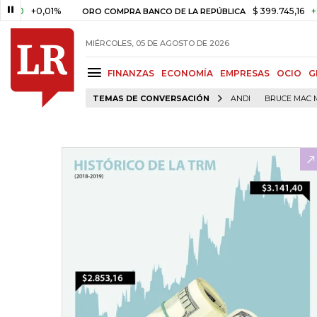
+0,01%
$ 399.745,16
+$ 2.295,
ORO COMPRA BANCO DE LA REPÚBLICA
MIÉRCOLES, 05 DE AGOSTO DE 2026
FINANZAS
ECONOMÍA
EMPRESAS
OCIO
G
TEMAS DE CONVERSACIÓN
ANDI
BRUCE MAC 