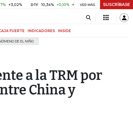
SUSCRÍBASE
,02%
10,34%
+0,10%
+0,98%
$ 416,81
+$ 0,05
+0,01
DTF
UVR
VER MÁS
CAJA FUERTE
INDICADORES
INSIDE
NÓMENO DE EL NIÑO
ente a la TRM por
ntre China y