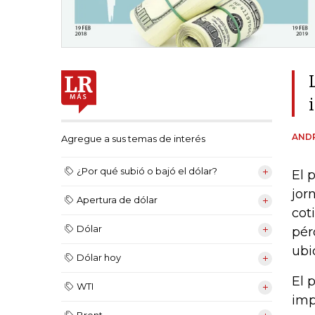
ANDR
Agregue a sus temas de interés
¿Por qué subió o bajó el dólar?
El 
jor
Apertura de dólar
cot
Dólar
pér
ubi
Dólar hoy
El 
WTI
imp