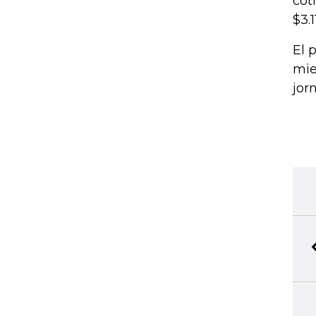
cot
$3.
El 
mie
jor